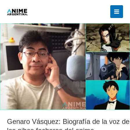
Ir
al
contenido
Genaro
Vásquez:
Biografía
de
la
voz
de
los
pibes
facheros
del
anime
Genaro Vásquez: Biografía de la voz de