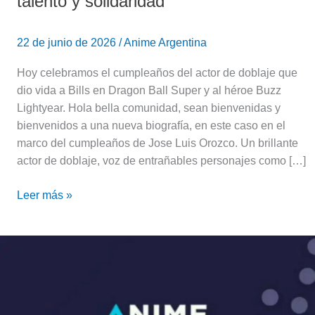
talento y solidaridad
22 de junio de 2026
/
Anime Argentina
Hoy celebramos el cumpleaños del actor de doblaje que
dio vida a Bills en Dragon Ball Super y al héroe Buzz
Lightyear. Hola bella comunidad, sean bienvenidas y
bienvenidos a una nueva biografía, en este caso en el
marco del cumpleaños de Jose Luis Orozco. Un brillante
actor de doblaje, voz de entrañables personajes como […]
Leer más »
Así
fue
el
evento
Anime