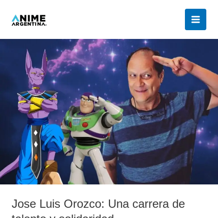
Ir
al
contenido
Jose
Luis
Orozco:
Una
carrera
de
talento
y
solidaridad
Jose Luis Orozco: Una carrera de