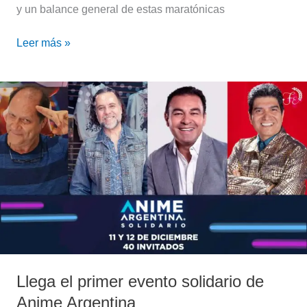
y un balance general de estas maratónicas
Leer más »
Llega
el
primer
evento
solidario
de
Anime
Argentina
Llega el primer evento solidario de
Anime Argentina