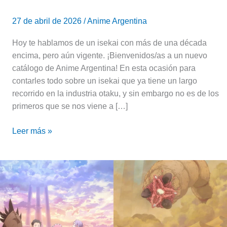
27 de abril de 2026
/
Anime Argentina
Hoy te hablamos de un isekai con más de una década
encima, pero aún vigente. ¡Bienvenidos/as a un nuevo
catálogo de Anime Argentina! En esta ocasión para
contarles todo sobre un isekai que ya tiene un largo
recorrido en la industria otaku, y sin embargo no es de los
primeros que se nos viene a […]
Leer más »
Re:Zero
—
Temporada
4
|