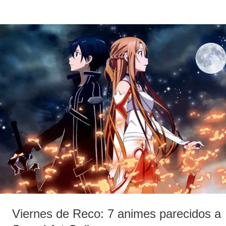
Viernes
de
Reco:
7
animes
parecidos
a
Sword
Art
Online
Viernes de Reco: 7 animes parecidos a