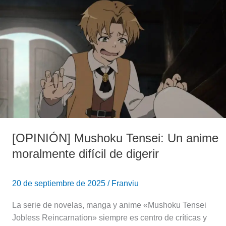
Mushoku
Tensei:
Un
anime
moralmente
difícil
de
digerir
[OPINIÓN] Mushoku Tensei: Un anime
moralmente difícil de digerir
20 de septiembre de 2025
/
Franviu
La serie de novelas, manga y anime «Mushoku Tensei
Jobless Reincarnation» siempre es centro de críticas y