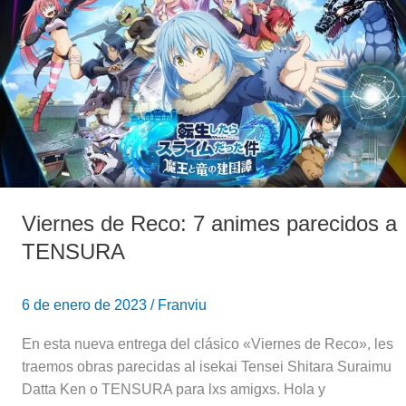
Reco:
7
animes
parecidos
a
TENSURA
Viernes de Reco: 7 animes parecidos a
TENSURA
6 de enero de 2023
/
Franviu
En esta nueva entrega del clásico «Viernes de Reco», les
traemos obras parecidas al isekai Tensei Shitara Suraimu
Datta Ken o TENSURA para lxs amigxs. Hola y