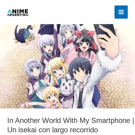
Ir
al
contenido
In
Another
World
With
My
Smartphone
|
Un
isekai
con
largo
recorrido
In Another World With My Smartphone |
Un isekai con largo recorrido