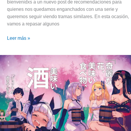
bienvenidxs a un nuevo post de recomendaciones para
quienes nos quedamos enganchados con una serie y
queremos seguir viendo tramas similares. En esta ocasión,
vamos a repasar algunos
Leer más »
Farming
Life
in
Another
World
anuncia
staff,
formato
y
fecha