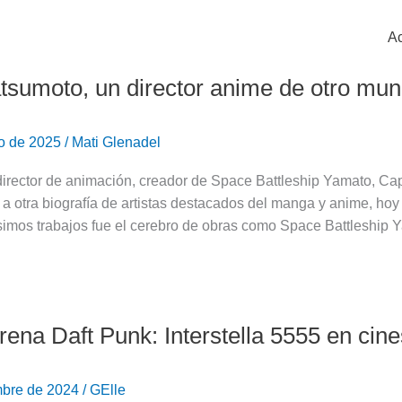
Ac
atsumoto, un director anime de otro mu
ro de 2025
/
Mati Glenadel
rector de animación, creador de Space Battleship Yamato, Capi
a otra biografía de artistas destacados del manga y anime, hoy 
simos trabajos fue el cerebro de obras como Space Battleship 
rena Daft Punk: Interstella 5555 en cin
mbre de 2024
/
GElle