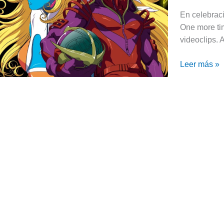
Interstella
En celebraci
5555
One more ti
en
videoclips. 
cines
de
Leer más »
Argentina