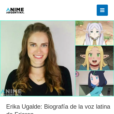
Ir
al
contenido
Erika
Ugalde:
Biografía
de
la
voz
latina
de
Frieren
Erika Ugalde: Biografía de la voz latina