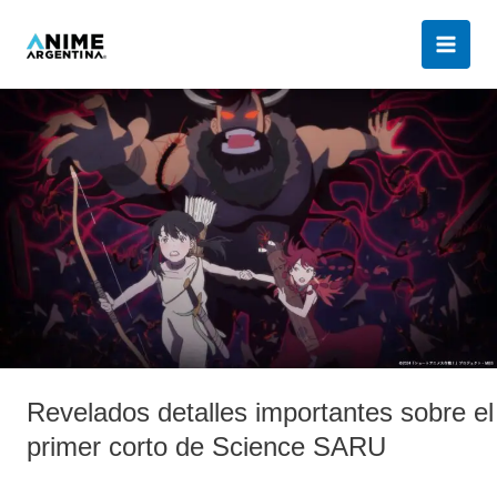
Ir
al
contenido
Revelados
detalles
importantes
sobre
el
primer
corto
de
Science
SARU
Revelados detalles importantes sobre el
primer corto de Science SARU