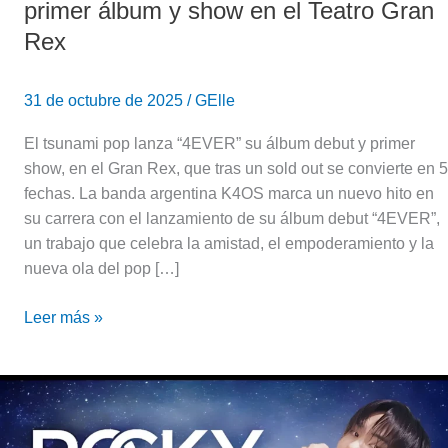
primer álbum y show en el Teatro Gran
Gran
Rex
Rex
31 de octubre de 2025
/
GElle
El tsunami pop lanza “4EVER” su álbum debut y primer
show, en el Gran Rex, que tras un sold out se convierte en 5
fechas. La banda argentina K4OS marca un nuevo hito en
su carrera con el lanzamiento de su álbum debut “4EVER”,
un trabajo que celebra la amistad, el empoderamiento y la
nueva ola del pop […]
Leer más »
K-
Pop:
¡Rocky