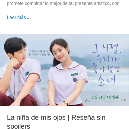
promete combinar lo mejor de su presente artístico, con
Leer más »
La
niña
de
mis
ojos
|
Reseña
sin
spoilers
La niña de mis ojos | Reseña sin
spoilers