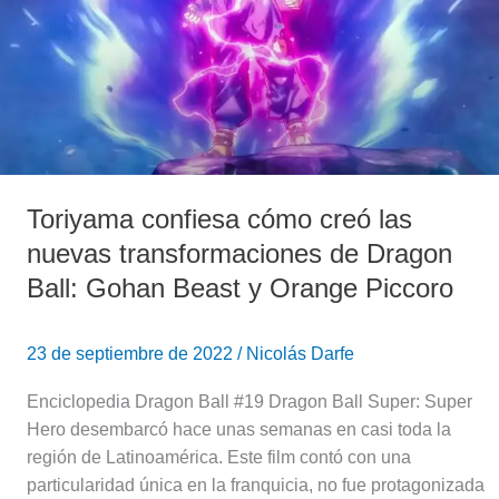
transformaciones
de
Dragon
Ball:
Gohan
Beast
y
Toriyama confiesa cómo creó las
Orange
Piccoro
nuevas transformaciones de Dragon
Ball: Gohan Beast y Orange Piccoro
23 de septiembre de 2022
/
Nicolás Darfe
Enciclopedia Dragon Ball #19 Dragon Ball Super: Super
Hero desembarcó hace unas semanas en casi toda la
región de Latinoamérica. Este film contó con una
particularidad única en la franquicia, no fue protagonizada