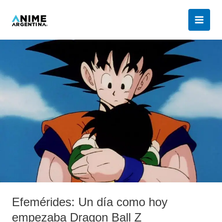
Ir
al
contenido
Efemérides:
Un
día
como
hoy
empezaba
Dragon
Ball
Z
Efemérides: Un día como hoy
empezaba Dragon Ball Z