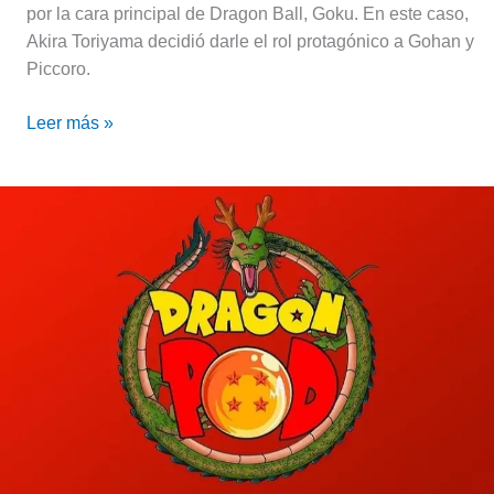
por la cara principal de Dragon Ball, Goku. En este caso,
Akira Toriyama decidió darle el rol protagónico a Gohan y
Piccoro.
Leer más »
Para
fans
de
Dragon
Ball:
Evento
gratuito
con
juegos
y
premios