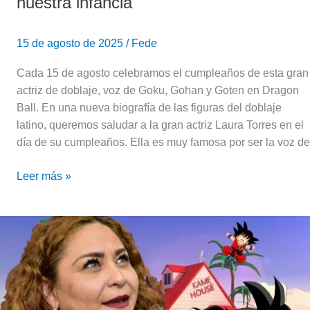
nuestra infancia
15 de agosto de 2025
/
Fede
Cada 15 de agosto celebramos el cumpleaños de esta gran
actriz de doblaje, voz de Goku, Gohan y Goten en Dragon
Ball. En una nueva biografía de las figuras del doblaje
latino, queremos saludar a la gran actriz Laura Torres en el
día de su cumpleaños. Ella es muy famosa por ser la voz de
Leer más »
Laura
Torres
(voz
de
Goku