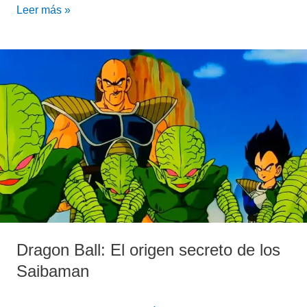
Leer más »
Dragon
Ball:
El
origen
secreto
de
los
Saibaman
Dragon Ball: El origen secreto de los
Saibaman