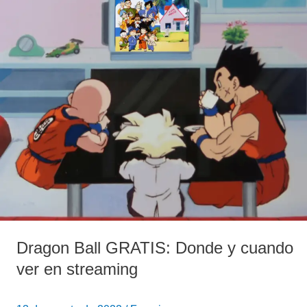
Ball
GRATIS:
Donde
y
cuando
ver
en
streaming
Dragon Ball GRATIS: Donde y cuando
ver en streaming