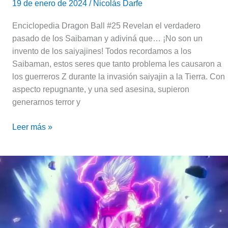
19 de enero de 2024
/
Nicolás Darfe
Enciclopedia Dragon Ball #25 Revelan el verdadero
pasado de los Saibaman y adiviná que… ¡No son un
invento de los saiyajines! Todos recordamos a los
Saibaman, estos seres que tanto problema les causaron a
los guerreros Z durante la invasión saiyajin a la Tierra. Con
aspecto repugnante, y una sed asesina, supieron
generarnos terror y
Leer más »
Toriyama
confiesa
cómo
creó
las
nuevas