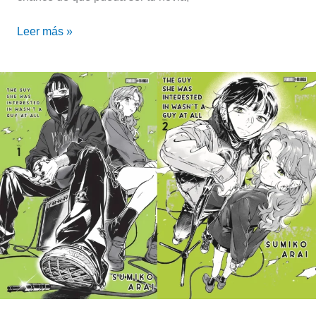
Leer más »
The
Guy
She
Was
Interested
In
Wasn’t
a
Guy
at
All
|
Fecha
de