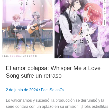
Whisper
Me
a
Love
Song
sufre
un
retraso
El amor colapsa: Whisper Me a Love
Song sufre un retraso
2 de junio de 2024
/
FacuSalasOk
Lo vaticinamos y sucedió: la producción se derrumbó y la
serie contará con un aplazo en su emisión. ¡Holis estrellitas