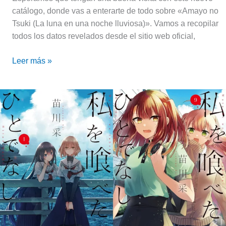
catálogo, donde vas a enterarte de todo sobre «Amayo no
Tsuki (La luna en una noche lluviosa)». Vamos a recopilar
todos los datos revelados desde el sitio web oficial,
Leer más »
This
Monster
Wants
to
Eat
Me
|
¡Fecha
de
estreno
y