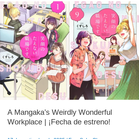
A
Mangaka’s
Weirdly
Wonderful
Workplace
|
¡Fecha
de
estreno!
A Mangaka’s Weirdly Wonderful
Workplace | ¡Fecha de estreno!