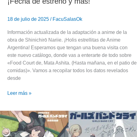
¡Fecha de estreno y más!
18 de julio de 2025
/
FacuSalasOk
Información actualizada de la adaptación a anime de la
obra de Shinichirō Nariie. ¡Holis estrellitas de Anime
Argentina! Esperamos que tengan una buena visita con
este nuevo catálogo, donde vas a enterarte de todo sobre
«Food Court de, Mata Ashita. (Hasta mañana, en el patio de
comidas)». Vamos a recopilar todos los datos revelados
desde
Leer más »
¡GIRLS
BAND
CRY!