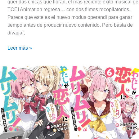
queridas chicas que lloran, el más reciente éxito musical de
TOEI Animation regresa… con dos filmes recopilatorios.
Parece que este es el nuevo modus operandi para ganar
tiempo antes de producir nuevo contenido. Pero basta de
divagar;
Leer más »
There’s
No
Freaking
Way
I’ll
Be
Your
Lover!
(No