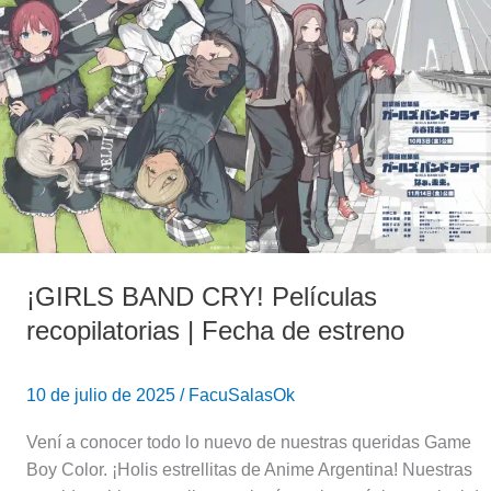
Películas
recopilatorias
|
Fecha
de
estreno
¡GIRLS BAND CRY! Películas
recopilatorias | Fecha de estreno
10 de julio de 2025
/
FacuSalasOk
Vení a conocer todo lo nuevo de nuestras queridas Game
Boy Color. ¡Holis estrellitas de Anime Argentina! Nuestras