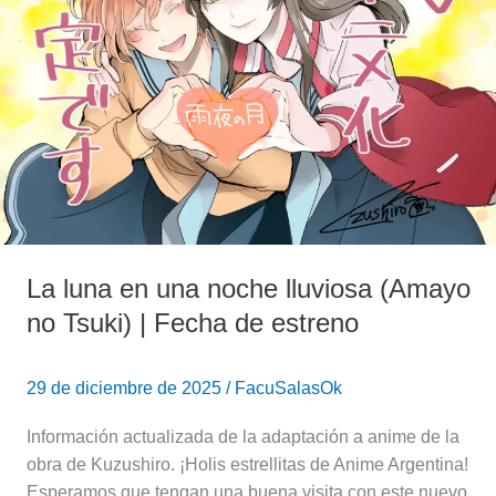
noche
lluviosa
(Amayo
no
Tsuki)
|
Fecha
de
estreno
La luna en una noche lluviosa (Amayo
no Tsuki) | Fecha de estreno
29 de diciembre de 2025
/
FacuSalasOk
Información actualizada de la adaptación a anime de la
obra de Kuzushiro. ¡Holis estrellitas de Anime Argentina!
Esperamos que tengan una buena visita con este nuevo