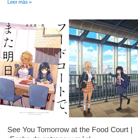
Leer más »
See
You
Tomorrow
at
the
Food
Court
|
¡Fecha
de
estreno
y
más!
See You Tomorrow at the Food Court |