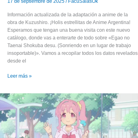
17 de septiembre de 2025
/
FacuSalasOk
Información actualizada de la adaptación a anime de la
obra de Kuzushiro. ¡Holis estrellitas de Anime Argentina!
Esperamos que tengan una buena visita con este nuevo
catálogo, donde vas a enterarte de todo sobre «Egao no
Taenai Shokuba desu. (Sonriendo en un lugar de trabajo
insoportable)». Vamos a recopilar todos los datos revelados
desde el
Leer más »
Ojalá
fuera
amiga
de
tu
hermana