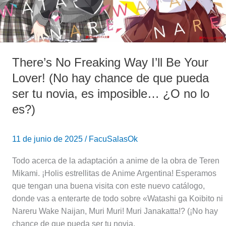
hay
chance
de
que
pueda
There’s No Freaking Way I’ll Be Your
ser
Lover! (No hay chance de que pueda
tu
novia,
ser tu novia, es imposible… ¿O no lo
es
es?)
imposible…
¿O
no
11 de junio de 2025
/
FacuSalasOk
lo
Todo acerca de la adaptación a anime de la obra de Teren
es?)
Mikami. ¡Holis estrellitas de Anime Argentina! Esperamos
que tengan una buena visita con este nuevo catálogo,
donde vas a enterarte de todo sobre «Watashi ga Koibito ni
Nareru Wake Naijan, Muri Muri! Muri Janakatta!? (¡No hay
chance de que pueda ser tu novia,