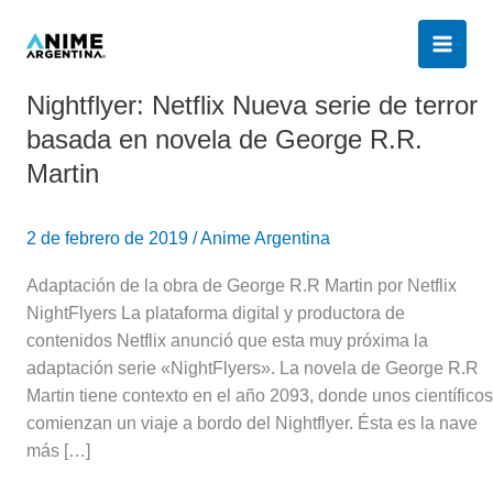
Ir
al
contenido
Nightflyer: Netflix Nueva serie de terror
Nightflyer:
Netflix
basada en novela de George R.R.
Nueva
Martin
serie
de
terror
2 de febrero de 2019
/
Anime Argentina
basada
Adaptación de la obra de George R.R Martin por Netflix
en
NightFlyers La plataforma digital y productora de
novela
contenidos Netflix anunció que esta muy próxima la
de
adaptación serie «NightFlyers». La novela de George R.R
George
Martin tiene contexto en el año 2093, donde unos científicos
R.R.
comienzan un viaje a bordo del Nightflyer. Ésta es la nave
Martin
más […]