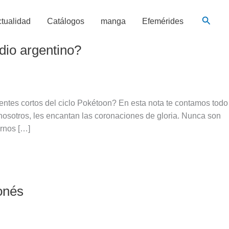
Busca
tualidad
Catálogos
manga
Efemérides
dio argentino?
ntes cortos del ciclo Pokétoon? En esta nota te contamos todo
osotros, les encantan las coronaciones de gloria. Nunca son
rnos […]
onés