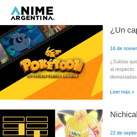
Ir
al
contenido
¿Un cap
¿Un
capítulo
de
16 de novi
Pokémon
animado
¿Sabías que
por
al respecto
un
demasiadas,
estudio
argentino?
Leer más »
Nichica
Nichicaline:
El
nuevo
22 de septi
estudio