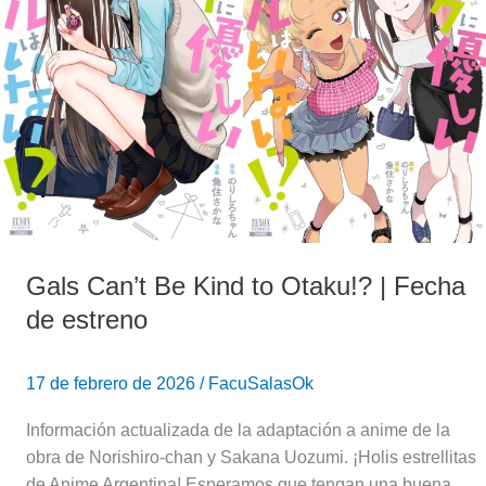
to
Otaku!?
|
Fecha
de
estreno
Gals Can’t Be Kind to Otaku!? | Fecha
de estreno
17 de febrero de 2026
/
FacuSalasOk
Información actualizada de la adaptación a anime de la
obra de Norishiro-chan y Sakana Uozumi. ¡Holis estrellitas
de Anime Argentina! Esperamos que tengan una buena