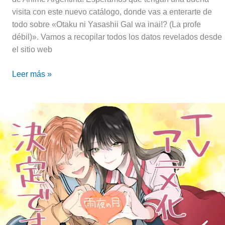
visita con este nuevo catálogo, donde vas a enterarte de
todo sobre «Otaku ni Yasashii Gal wa inai!? (La profe
débil)». Vamos a recopilar todos los datos revelados desde
el sitio web
Leer más »
La
luna
en
una
noche
lluviosa
(Amayo
no
Tsuki)
|