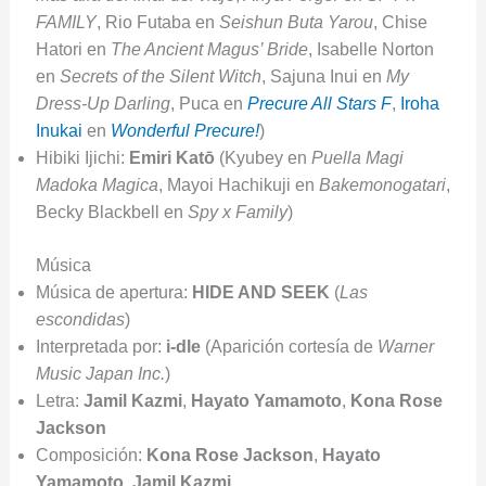
FAMILY
, Rio Futaba en
Seishun Buta Yarou
, Chise
Hatori en
The Ancient Magus’ Bride
, Isabelle Norton
en
Secrets of the Silent Witch
, Sajuna Inui en
My
Dress-Up Darling
, Puca en
Precure All Stars F
,
Iroha
Inukai
en
Wonderful Precure!
)
Hibiki Ijichi:
Emiri Katō
(Kyubey en
Puella Magi
Madoka Magica
, Mayoi Hachikuji en
Bakemonogatari
,
Becky Blackbell en
Spy x Family
)
Música
Música de apertura:
HIDE AND SEEK
(
Las
escondidas
)
Interpretada por:
i-dle
(Aparición cortesía de
Warner
Music Japan Inc.
)
Letra:
Jamil Kazmi
,
Hayato Yamamoto
,
Kona Rose
Jackson
Composición:
Kona Rose Jackson
,
Hayato
Yamamoto
,
Jamil Kazmi