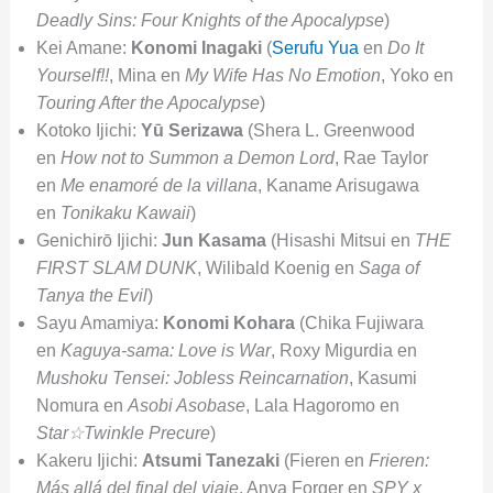
Deadly Sins: Four Knights of the Apocalypse
)
Kei Amane:
Konomi Inagaki
(
Serufu Yua
en
Do It
Yourself!!
, Mina en
My Wife Has No Emotion
, Yoko en
Touring After the Apocalypse
)
Kotoko Ijichi:
Yū Serizawa
(Shera L. Greenwood
en
How not to Summon a Demon Lord
, Rae Taylor
en
Me enamoré de la villana
, Kaname Arisugawa
en
Tonikaku Kawaii
)
Genichirō Ijichi:
Jun Kasama
(Hisashi Mitsui en
THE
FIRST SLAM DUNK
, Wilibald Koenig en
Saga of
Tanya the Evil
)
Sayu Amamiya:
Konomi Kohara
(Chika Fujiwara
en
Kaguya-sama: Love is War
, Roxy Migurdia en
Mushoku Tensei: Jobless Reincarnation
, Kasumi
Nomura en
Asobi Asobase
, Lala Hagoromo en
Star☆Twinkle Precure
)
Kakeru Ijichi:
Atsumi Tanezaki
(Fieren en
Frieren:
Más allá del final del viaje
, Anya Forger en
SPY x