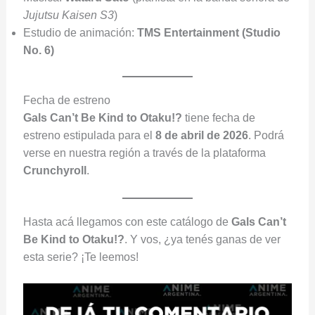
Jujutsu Kaisen S3
)
Estudio de animación:
TMS Entertainment (Studio
No. 6)
Fecha de estreno
Gals Can’t Be Kind to Otaku!?
tiene fecha de
estreno estipulada para el
8 de abril de 2026
. Podrá
verse en nuestra región a través de la plataforma
Crunchyroll
.
Hasta acá llegamos con este catálogo de
Gals Can’t
Be Kind to Otaku!?
. Y vos, ¿ya tenés ganas de ver
esta serie? ¡Te leemos!