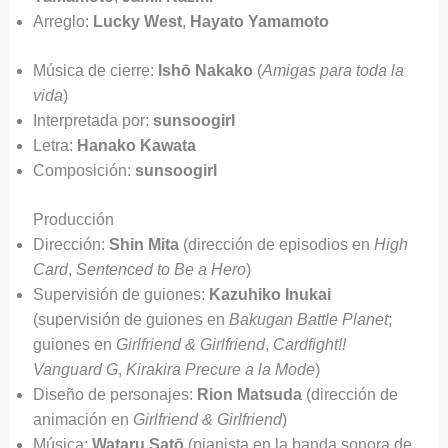
Arreglo:
Lucky West
,
Hayato Yamamoto
Música de cierre:
Ishō Nakako
(
Amigas para toda la
vida
)
Interpretada por:
sunsoogirl
Letra:
Hanako Kawata
Composición:
sunsoogirl
Producción
Dirección:
Shin Mita
(dirección de episodios en
High
Card
,
Sentenced to Be a Hero
)
Supervisión de guiones:
Kazuhiko Inukai
(supervisión de guiones en
Bakugan Battle Planet
;
guiones en
Girlfriend & Girlfriend
,
Cardfight!!
Vanguard G
,
Kirakira Precure a la Mode
)
Diseño de personajes:
Rion Matsuda
(dirección de
animación en
Girlfriend & Girlfriend
)
Música:
Wataru Satō
(pianista en la banda sonora de