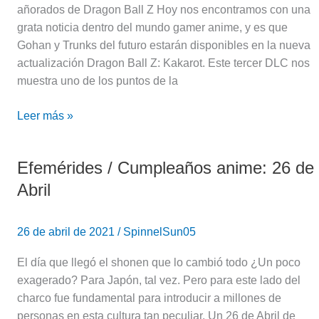
Dragon
añorados de Dragon Ball Z Hoy nos encontramos con una
Ball
grata noticia dentro del mundo gamer anime, y es que
Z:
Gohan y Trunks del futuro estarán disponibles en la nueva
Kakarot
actualización Dragon Ball Z: Kakarot. Este tercer DLC nos
muestra uno de los puntos de la
Leer más »
Efemérides / Cumpleaños anime: 26 de
Efemérides
/
Abril
Cumpleaños
anime:
26 de abril de 2021
/
SpinnelSun05
26
de
El día que llegó el shonen que lo cambió todo ¿Un poco
Abril
exagerado? Para Japón, tal vez. Pero para este lado del
charco fue fundamental para introducir a millones de
personas en esta cultura tan peculiar. Un 26 de Abril de