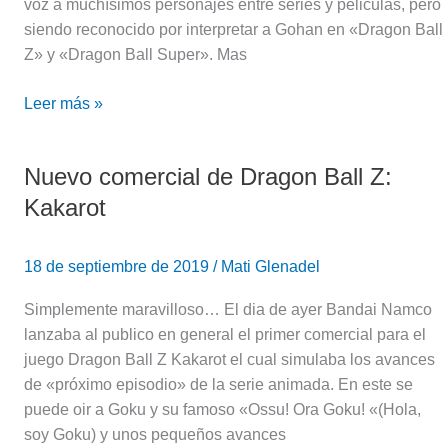
voz a muchísimos personajes entre series y peliculas, pero
siendo reconocido por interpretar a Gohan en «Dragon Ball
Z» y «Dragon Ball Super». Mas
Leer más »
Nuevo comercial de Dragon Ball Z:
Nuevo
comercial
Kakarot
de
Dragon
18 de septiembre de 2019
/
Mati Glenadel
Ball
Z:
Simplemente maravilloso… El dia de ayer Bandai Namco
Kakarot
lanzaba al publico en general el primer comercial para el
juego Dragon Ball Z Kakarot el cual simulaba los avances
de «próximo episodio» de la serie animada. En este se
puede oir a Goku y su famoso «Ossu! Ora Goku! «(Hola,
soy Goku) y unos pequeños avances