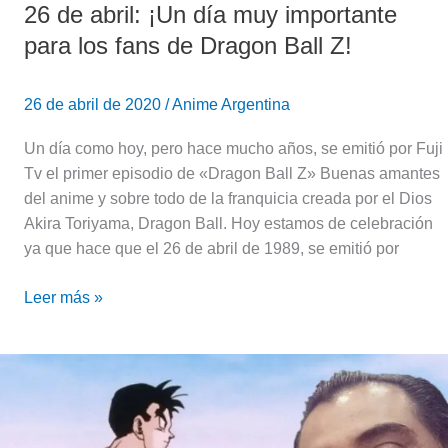
26 de abril: ¡Un día muy importante
de
Dragon
para los fans de Dragon Ball Z!
Ball
Z!
26 de abril de 2020
/
Anime Argentina
Un día como hoy, pero hace mucho años, se emitió por Fuji
Tv el primer episodio de «Dragon Ball Z» Buenas amantes
del anime y sobre todo de la franquicia creada por el Dios
Akira Toriyama, Dragon Ball. Hoy estamos de celebración
ya que hace que el 26 de abril de 1989, se emitió por
Leer más »
Muere
de
manera
trágica