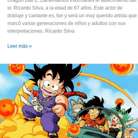
Dragon Ball Z. Lamentamos informarles el fallecimiento del
sr. Ricardo Silva, a la edad de 67 años. Este actor de
doblaje y cantante es, fue y será un muy querido artista que
marcó varias generaciones de niños y adultos con sus
interpretaciones. Ricardo Silva
Leer más »
Dragon
Ball:
Los
bocetos
inéditos
de
Akira
Toriyama