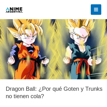
Ir
al
contenido
Dragon
Ball:
¿Por
qué
Goten
y
Trunks
no
tienen
cola?
Dragon Ball: ¿Por qué Goten y Trunks
no tienen cola?