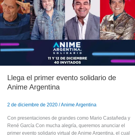
el
primer
evento
solidario
de
Anime
Argentina
Llega el primer evento solidario de
Anime Argentina
2 de diciembre de 2020
/
Anime Argentina
Con presentaciones de grandes como Mario Castañeda y
René García Con mucha alegría, queremos anunciar el
primer evento solidario virtual de Anime Argentina, el cual