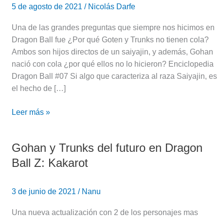
5 de agosto de 2021
/
Nicolás Darfe
Una de las grandes preguntas que siempre nos hicimos en
Dragon Ball fue ¿Por qué Goten y Trunks no tienen cola?
Ambos son hijos directos de un saiyajin, y además, Gohan
nació con cola ¿por qué ellos no lo hicieron? Enciclopedia
Dragon Ball #07 Si algo que caracteriza al raza Saiyajin, es
el hecho de […]
Leer más »
Gohan y Trunks del futuro en Dragon
Gohan
y
Ball Z: Kakarot
Trunks
del
3 de junio de 2021
/
Nanu
futuro
en
Una nueva actualización con 2 de los personajes mas