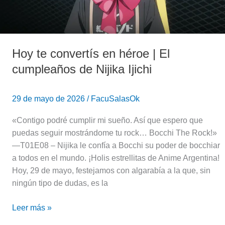
cumpleaños
de
Nijika
Ijichi
Hoy te convertís en héroe | El
cumpleaños de Nijika Ijichi
29 de mayo de 2026
/
FacuSalasOk
«Contigo podré cumplir mi sueño. Así que espero que
puedas seguir mostrándome tu rock… Bocchi The Rock!»
—T01E08 – Nijika le confía a Bocchi su poder de bocchiar
a todos en el mundo. ¡Holis estrellitas de Anime Argentina!
Hoy, 29 de mayo, festejamos con algarabía a la que, sin
ningún tipo de dudas, es la
Leer más »