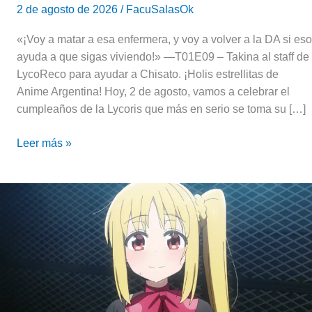
2 de agosto de 2026
/
FacuSalasOk
«¡Voy a matar a esa enfermera, y voy a volver a la DA si eso
ayuda a que sigas viviendo!» —T01E09 – Takina al staff de
LycoReco para ayudar a Chisato. ¡Holis estrellitas de
Anime Argentina! Hoy, 2 de agosto, vamos a celebrar el
cumpleaños de la Lycoris que más en serio se toma su […]
Leer más »
Hoy
te
convertís
en
héroe
|
El