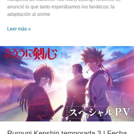
anunció lo que tanto esperábamos los fanáticos: la
adaptación al anime
Leer más »
Rurouni
Kenshin
temporada
3
|
Fecha
de
estreno
y
más
Rurouni Kenshin temporada 3 | Fecha