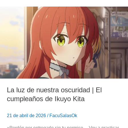
La
luz
de
nuestra
oscuridad
|
El
cumpleaños
de
Ikuyo
Kita
La luz de nuestra oscuridad | El
cumpleaños de Ikuyo Kita
21 de abril de 2026
/
FacuSalasOk
«Perdón por entregarlo sin tu permiso… Voy a practicar