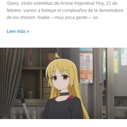
Starry. ¡Holis estrellitas de Anime Argentina! Hoy, 21 de
febrero, vamos a festejar el cumpleaños de la demoledora
de los shonen. Nadie —muy poca gente— se
Leer más »
La
jefa
que
todos
queremos
|
El
cumpleaños
de
Seika
Ijichi