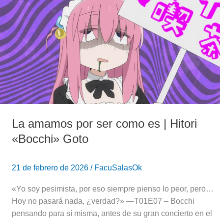
por
ser
como
es
|
Hitori
«Bocchi»
Goto
La amamos por ser como es | Hitori
«Bocchi» Goto
21 de febrero de 2026
/
FacuSalasOk
«Yo soy pesimista, por eso siempre pienso lo peor, pero…
Hoy no pasará nada, ¿verdad?» —T01E07 – Bocchi
pensando para sí misma, antes de su gran concierto en el