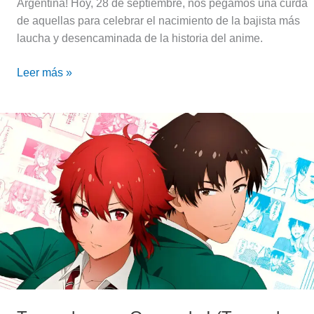
Argentina! Hoy, 28 de septiembre, nos pegamos una curda
de aquellas para celebrar el nacimiento de la bajista más
laucha y desencaminada de la historia del anime.
Leer más »
Tomo-
chan
wa
Onnanoko!
(Tomo-
chan
is
a
Girl!)