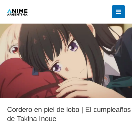
Ir
al
contenido
Cordero
en
piel
de
lobo
|
El
cumpleaños
de
Takina
Inoue
Cordero en piel de lobo | El cumpleaños
de Takina Inoue