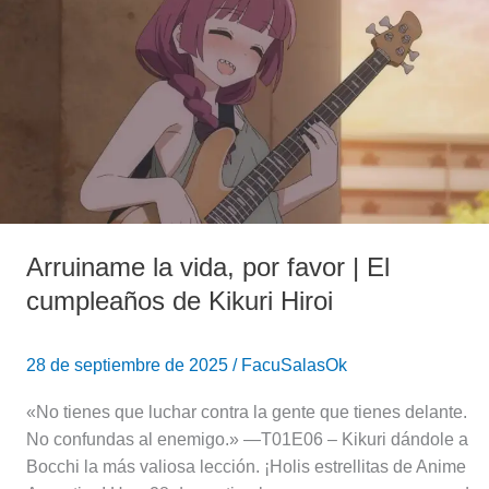
vida,
por
favor
|
El
cumpleaños
de
Kikuri
Hiroi
Arruiname la vida, por favor | El
cumpleaños de Kikuri Hiroi
28 de septiembre de 2025
/
FacuSalasOk
«No tienes que luchar contra la gente que tienes delante.
No confundas al enemigo.» —T01E06 – Kikuri dándole a
Bocchi la más valiosa lección. ¡Holis estrellitas de Anime