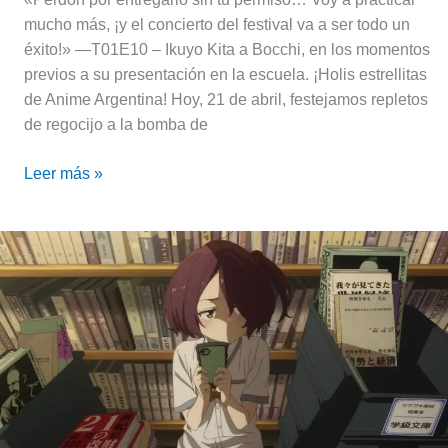
mucho más, ¡y el concierto del festival va a ser todo un
éxito!» —T01E10 – Ikuyo Kita a Bocchi, en los momentos
previos a su presentación en la escuela. ¡Holis estrellitas
de Anime Argentina! Hoy, 21 de abril, festejamos repletos
de regocijo a la bomba de
Leer más »
Poderosa
la
chiquitina
|
Chika
Komari