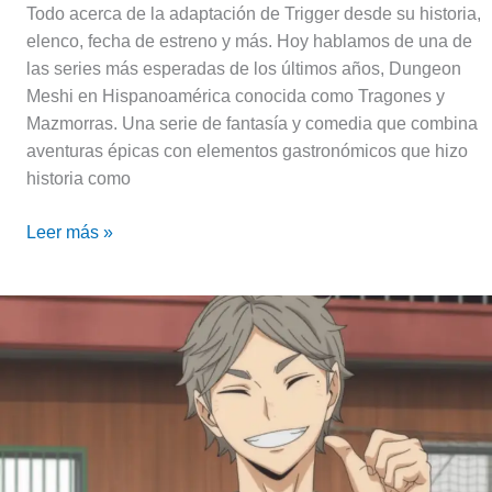
Todo acerca de la adaptación de Trigger desde su historia,
elenco, fecha de estreno y más. Hoy hablamos de una de
las series más esperadas de los últimos años, Dungeon
Meshi en Hispanoamérica conocida como Tragones y
Mazmorras. Una serie de fantasía y comedia que combina
aventuras épicas con elementos gastronómicos que hizo
historia como
Leer más »
Sugawara
Koushi,
el
refrescante
vice-
capitán
del