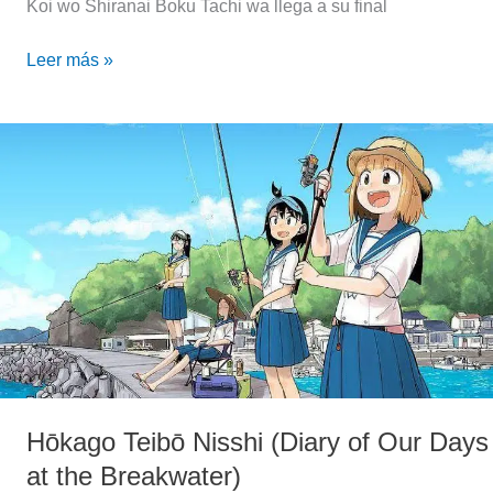
Koi wo Shiranai Boku Tachi wa llega a su final
Leer más »
Hōkago
Teibō
Nisshi
(Diary
of
Our
Days
at
the
Breakwater)
Hōkago Teibō Nisshi (Diary of Our Days
at the Breakwater)