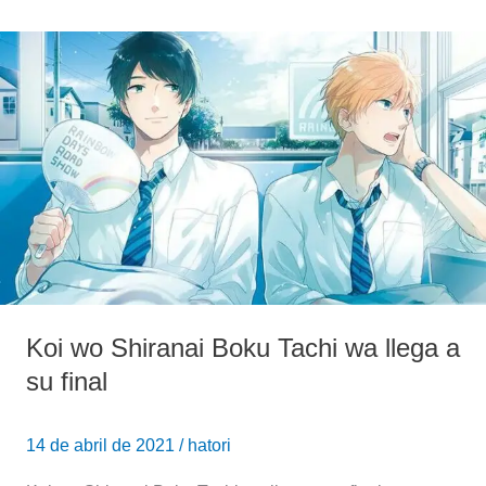
Koi
wo
Shiranai
Boku
Tachi
wa
llega
a
su
final
Koi wo Shiranai Boku Tachi wa llega a
su final
14 de abril de 2021
/
hatori