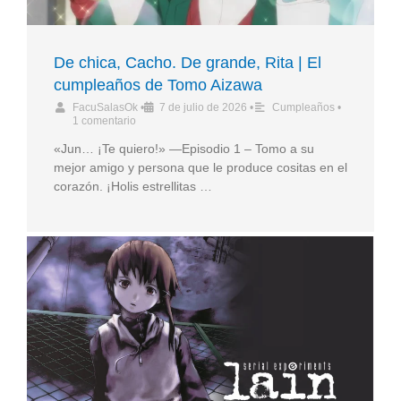
De chica, Cacho. De grande, Rita | El
cumpleaños de Tomo Aizawa
FacuSalasOk
•
7 de julio de 2026
•
Cumpleaños
•
1 comentario
«Jun… ¡Te quiero!» —Episodio 1 – Tomo a su
mejor amigo y persona que le produce cositas en el
corazón. ¡Holis estrellitas …