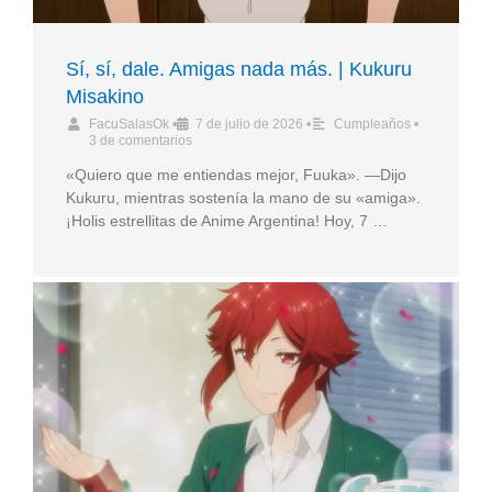
Sí, sí, dale. Amigas nada más. | Kukuru
Misakino
FacuSalasOk
•
7 de julio de 2026
•
Cumpleaños
•
3 de comentarios
«Quiero que me entiendas mejor, Fuuka». —Dijo
Kukuru, mientras sostenía la mano de su «amiga».
¡Holis estrellitas de Anime Argentina! Hoy, 7 …