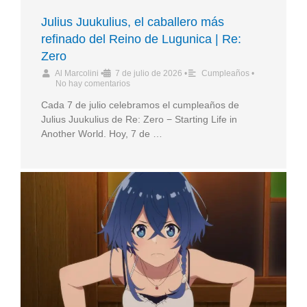
Julius Juukulius, el caballero más
refinado del Reino de Lugunica | Re:
Zero
Al Marcolini
•
7 de julio de 2026
•
Cumpleaños
•
No hay comentarios
Cada 7 de julio celebramos el cumpleaños de
Julius Juukulius de Re: Zero − Starting Life in
Another World. Hoy, 7 de …