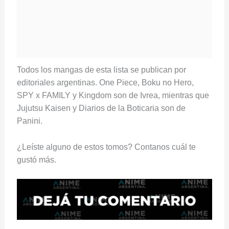
Todos los mangas de esta lista se publican por
editoriales argentinas. One Piece, Boku no Hero,
SPY x FAMILY y Kingdom son de Ivrea, mientras que
Jujutsu Kaisen y Diarios de la Boticaria son de
Panini.
¿Leíste alguno de estos tomos? Contanos cuál te
gustó más.