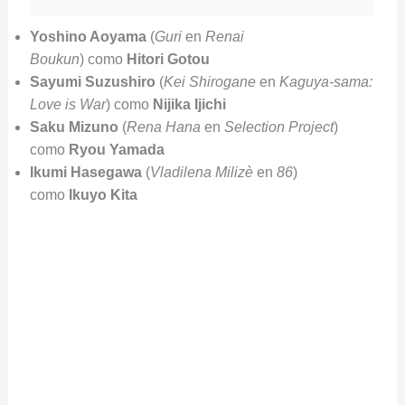
Yoshino Aoyama
(
Guri
en
Renai
Boukun
) como
Hitori Gotou
Sayumi Suzushiro
(
Kei Shirogane
en
Kaguya-sama:
Love is War
) como
Nijika Ijichi
Saku Mizuno
(
Rena Hana
en
Selection Project
)
como
Ryou Yamada
Ikumi Hasegawa
(
Vladilena Milizè
en
86
)
como
Ikuyo Kita