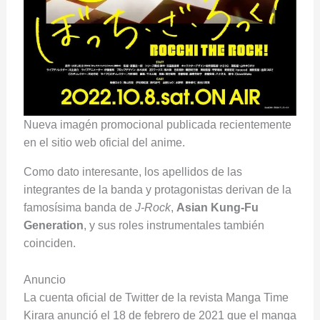
Nueva imagén promocional publicada recientemente
en el sitio web oficial del anime.
Como dato interesante, los apellidos de las
integrantes de la banda y protagonistas derivan de la
famosísima banda de
J-Rock
,
Asian Kung-Fu
Generation
, y sus roles instrumentales también
coinciden.
Anuncio
La cuenta oficial de Twitter de la revista Manga Time
Kirara anunció el 18 de febrero de 2021 que el manga