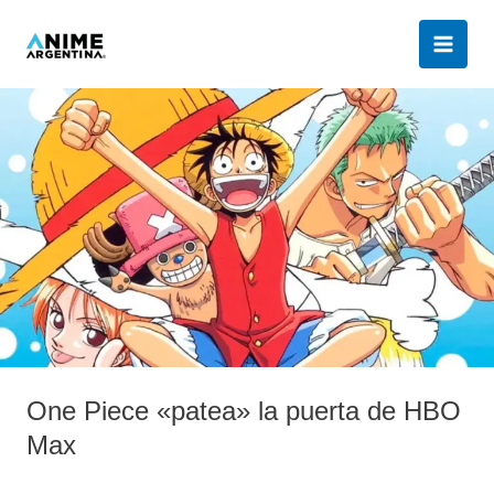
Ir
al
contenido
One
Piece
«patea»
la
puerta
de
HBO
Max
One Piece «patea» la puerta de HBO
Max