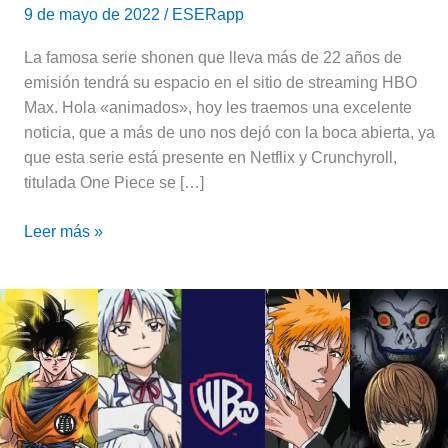
9 de mayo de 2022
/
ESERapp
La famosa serie shonen que lleva más de 22 años de
emisión tendrá su espacio en el sitio de streaming HBO
Max. Hola «animados», hoy les traemos una excelente
noticia, que a más de uno nos dejó con la boca abierta, ya
que esta serie está presente en Netflix y Crunchyroll,
titulada One Piece se […]
Leer más »
Warner
Channel:
Wanimé,
el
bloque
de