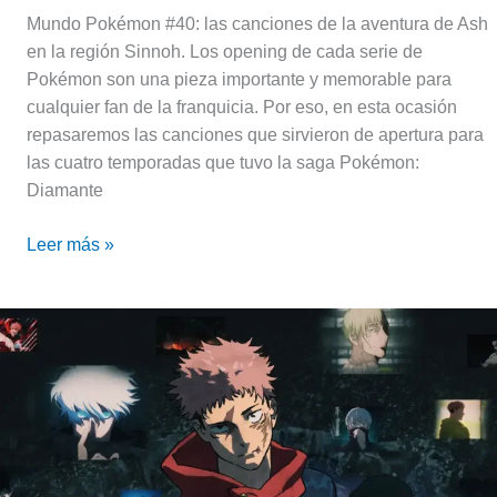
Mundo Pokémon #40: las canciones de la aventura de Ash
en la región Sinnoh. Los opening de cada serie de
Pokémon son una pieza importante y memorable para
cualquier fan de la franquicia. Por eso, en esta ocasión
repasaremos las canciones que sirvieron de apertura para
las cuatro temporadas que tuvo la saga Pokémon:
Diamante
Leer más »
Jujutsu
Kaisen
Execution
¡Fecha
de
estreno
en