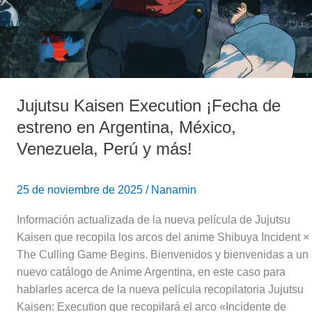
Argentina,
México,
Venezuela,
Perú
y
más!
Jujutsu Kaisen Execution ¡Fecha de
estreno en Argentina, México,
Venezuela, Perú y más!
25 de noviembre de 2025
/
Nanamin
Información actualizada de la nueva película de Jujutsu
Kaisen que recopila los arcos del anime Shibuya Incident ×
The Culling Game Begins. Bienvenidos y bienvenidas a un
nuevo catálogo de Anime Argentina, en este caso para
hablarles acerca de la nueva película recopilatoria Jujutsu
Kaisen: Execution que recopilará el arco «Incidente de