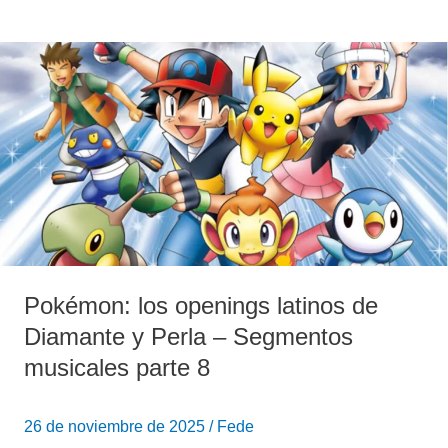
Pokémon:
los
openings
latinos
de
Diamante
y
Perla
–
Segmentos
Pokémon: los openings latinos de
musicales
parte
Diamante y Perla – Segmentos
8
musicales parte 8
26 de noviembre de 2025
/
Fede