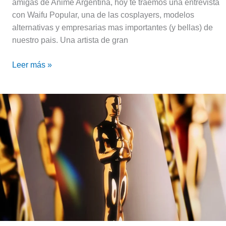
amigas de Anime Argentina, hoy te traemos una entrevista
con Waifu Popular, una de las cosplayers, modelos
alternativas y empresarias mas importantes (y bellas) de
nuestro pais. Una artista de gran
Leer más »
Conocé
las
películas
de
anime
elegibles
para
los
Oscar
2025