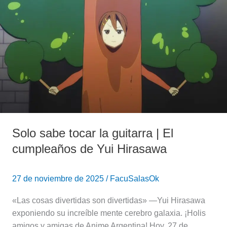
sabe
tocar
la
guitarra
|
El
cumpleaños
de
Yui
Hirasawa
Solo sabe tocar la guitarra | El
cumpleaños de Yui Hirasawa
27 de noviembre de 2025
/
FacuSalasOk
«Las cosas divertidas son divertidas» —Yui Hirasawa
exponiendo su increíble mente cerebro galaxia. ¡Holis
amigos y amigas de Anime Argentina! Hoy, 27 de