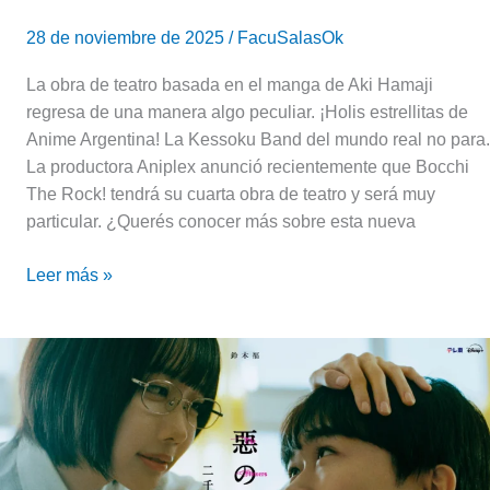
28 de noviembre de 2025
/
FacuSalasOk
La obra de teatro basada en el manga de Aki Hamaji
regresa de una manera algo peculiar. ¡Holis estrellitas de
Anime Argentina! La Kessoku Band del mundo real no para.
La productora Aniplex anunció recientemente que Bocchi
The Rock! tendrá su cuarta obra de teatro y será muy
particular. ¿Querés conocer más sobre esta nueva
Leer más »
Aku
no
Hana
(Serie
live
action)