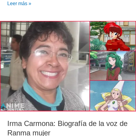
Leer más »
Irma
Carmona:
Biografía
de
la
voz
de
Ranma
mujer
Irma Carmona: Biografía de la voz de
Ranma mujer