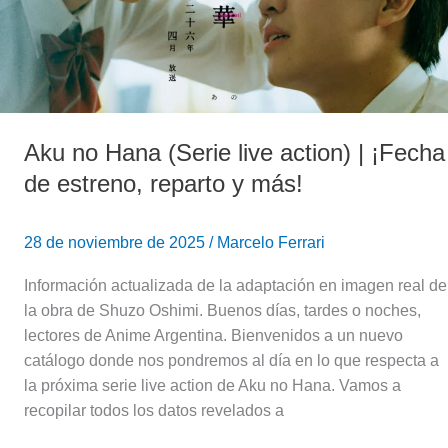
|
¡Fecha
de
estreno,
reparto
Aku no Hana (Serie live action) | ¡Fecha
y
más!
de estreno, reparto y más!
28 de noviembre de 2025
/
Marcelo Ferrari
Información actualizada de la adaptación en imagen real de
la obra de Shuzo Oshimi. Buenos días, tardes o noches,
lectores de Anime Argentina. Bienvenidos a un nuevo
catálogo donde nos pondremos al día en lo que respecta a
la próxima serie live action de Aku no Hana. Vamos a
recopilar todos los datos revelados a