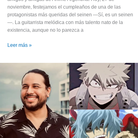
noviembre, festejamos el cumpleaños de una de las
protagonistas más queridas del seinen —Sí, es un seinen
—. La guitarrista melódica con más talento nato de la
existencia, aunque no lo parezca a
Leer más »
Rómulo
Bernal,
entrevista
a
la
voz
de
Bakugo
y
Shigaraki