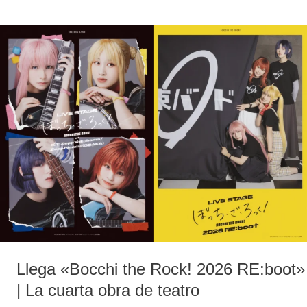
Llega
«Bocchi
the
Rock! 2026
RE:boot»
|
La
cuarta
obra
de
teatro
Llega «Bocchi the Rock! 2026 RE:boot»
| La cuarta obra de teatro