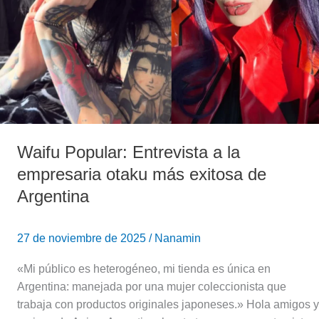
empresaria
otaku
más
exitosa
de
Argentina
Waifu Popular: Entrevista a la
empresaria otaku más exitosa de
Argentina
27 de noviembre de 2025
/
Nanamin
«Mi público es heterogéneo, mi tienda es única en
Argentina: manejada por una mujer coleccionista que
trabaja con productos originales japoneses.» Hola amigos y