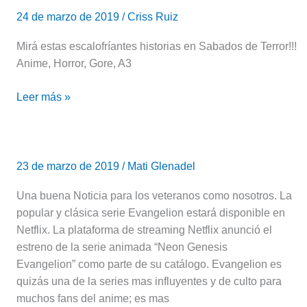
de
24 de marzo de 2019
/
Criss Ruiz
Terror!
Yami
Mirá estas escalofríantes historias en Sabados de Terror!!!
Shibai
Anime, Horror, Gore, A3
|
Leer más »
Temporada
1
[ver
Evangelion:
online]
¡Netflix
23 de marzo de 2019
/
Mati Glenadel
anuncia
estreno
Una buena Noticia para los veteranos como nosotros. La
de
popular y clásica serie Evangelion estará disponible en
la
Netflix. La plataforma de streaming Netflix anunció el
serie
estreno de la serie animada “Neon Genesis
y
Evangelion” como parte de su catálogo. Evangelion es
de
quizás una de la series mas influyentes y de culto para
2
muchos fans del anime; es mas