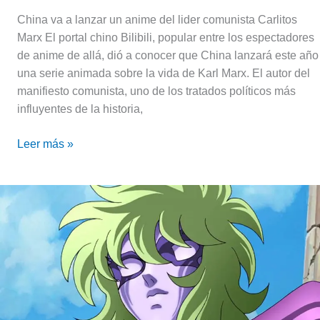
de
Karl
China va a lanzar un anime del lider comunista Carlitos
Marx
Marx El portal chino Bilibili, popular entre los espectadores
de anime de allá, dió a conocer que China lanzará este año
una serie animada sobre la vida de Karl Marx. El autor del
manifiesto comunista, uno de los tratados políticos más
influyentes de la historia,
Leer más »
24
de
Marzo:
Nacimiento
de
Shaina
de
Ofiuco