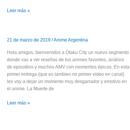
peliculas!
Leer más »
La
muerte
21 de marzo de 2019
/
Anime Argentina
de
Kamina
Hola amigos, bienvenidos a Otaku City un nuevo segmento
/
donde vas a ver reseñas de tus animes favoritos, análisis
Tengen
de episodios y muchos AMV con momentos épicos. En esta
Toppa
primer entrega (que es tambien mi primer video en canal)
Gurren-
les voy a dejar un momento muy desgarrador y emotivo en
Lagann
el anime. La Muerte de
Leer más »
Noticias