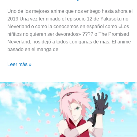
la
2da
Uno de los mejores anime que nos entrego hasta ahora el
Temporada
2019 Una vez terminado el episodio 12 de Yakusoku no
de
Neverland o como la conocemos en español como «Los
The
niñitos no quieren ser devorados» ???? o The Promised
Promised
Neverland, nos dejó a todos con ganas de mas. El anime
Neverland
basado en el manga de
Leer más »
Sakura
Haruno,
la
flor
de
cerezo
de