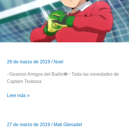
la
nueva
adaptación
de
Capitán
Tsubasa
28 de marzo de 2019
/
Noel
~Seamos Amigos del Balón⚽~ Toda las novedades de
Captain Tsubasa
Leer más »
El
anime
27 de marzo de 2019
/
Mati Glenadel