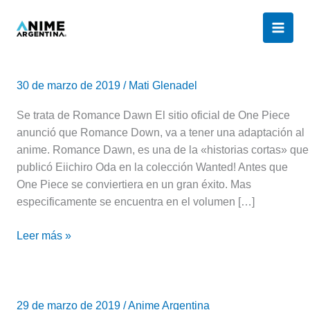
Ir
al
contenido
One
Piece
30 de marzo de 2019
/
Mati Glenadel
tendrá
un
Se trata de Romance Dawn El sitio oficial de One Piece
nuevo
anunció que Romance Down, va a tener una adaptación al
anime
anime. Romance Dawn, es una de la «historias cortas» que
publicó Eiichiro Oda en la colección Wanted! Antes que
One Piece se conviertiera en un gran éxito. Mas
especificamente se encuentra en el volumen […]
Leer más »
Trailer
de
29 de marzo de 2019
/
Anime Argentina