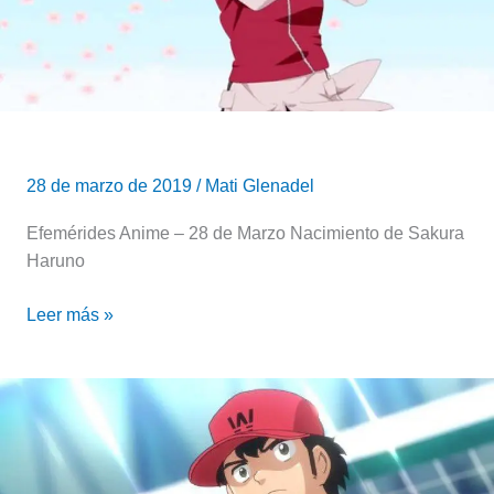
Konoha
|
Naruto
28 de marzo de 2019
/
Mati Glenadel
Efemérides Anime – 28 de Marzo Nacimiento de Sakura
Haruno
Leer más »
Un
futuro
impredecible
en