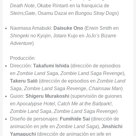
Death Note
, Okabe Rintarō en la franquicia de
Steins;Gate
, Osamu Dazai en
Bungou Stray Dogs
)
Naomasa Amabuki:
Daisuke Ono
(Erwin Smith en
Shingeki no Kyojin
, Jotaro Kujo en
JoJo’s Bizarre
Adventure
)
Producción
Dirección:
Takafumi Ishida
(dirección de episodios
en
Zombie Land Saga
,
Zombie Land Saga Revenge
),
Takeru Satō
(dirección de episodios en
Zombie Land
Saga
,
Zombie Land Saga Revenge
,
Chainsaw Man
)
Guion:
Shigeru Murakoshi
(supervisión de guiones
en
Apocalypse Hotel
,
Catch Me at the Ballpark!
,
Zombie Land Saga
,
Zombie Land Saga Revenge
)
Diseño de personajes:
Fumihide Sai
(dirección de
animación en jefe en
Zombie Land Saga
),
Jinshichi
Yamaguchi
(dirección de animación en jefe en