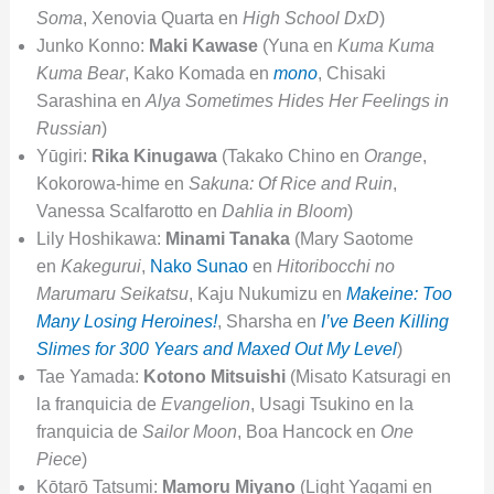
Soma
, Xenovia Quarta en
High School DxD
)
Junko Konno:
Maki Kawase
(Yuna en
Kuma Kuma
Kuma Bear
, Kako Komada en
mono
, Chisaki
Sarashina en
Alya Sometimes Hides Her Feelings in
Russian
)
Yūgiri:
Rika Kinugawa
(Takako Chino en
Orange
,
Kokorowa-hime en
Sakuna: Of Rice and Ruin
,
Vanessa Scalfarotto en
Dahlia in Bloom
)
Lily Hoshikawa:
Minami Tanaka
(Mary Saotome
en
Kakegurui
,
Nako Sunao
en
Hitoribocchi no
Marumaru Seikatsu
, Kaju Nukumizu en
Makeine: Too
Many Losing Heroines!
, Sharsha en
I’ve Been Killing
Slimes for 300 Years and Maxed Out My Level
)
Tae Yamada:
Kotono Mitsuishi
(Misato Katsuragi en
la franquicia de
Evangelion
, Usagi Tsukino en la
franquicia de
Sailor Moon
, Boa Hancock en
One
Piece
)
Kōtarō Tatsumi:
Mamoru Miyano
(Light Yagami en