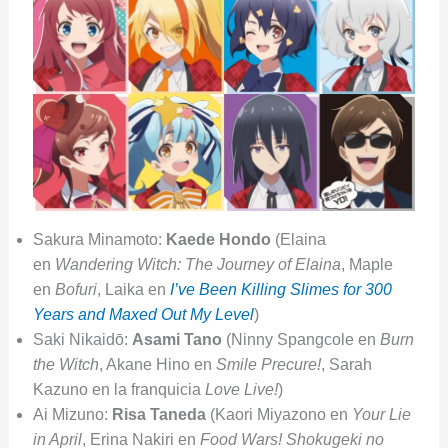
Sakura Minamoto:
Kaede Hondo
(Elaina
en
Wandering Witch: The Journey of Elaina
, Maple
en
Bofuri
, Laika en
I’ve Been Killing Slimes for 300
Years and Maxed Out My Level
)
Saki Nikaidō:
Asami Tano
(Ninny Spangcole en
Burn
the Witch
, Akane Hino en
Smile Precure!
, Sarah
Kazuno en la franquicia
Love Live!
)
Ai Mizuno:
Risa Taneda
(Kaori Miyazono en
Your Lie
in April
, Erina Nakiri en
Food Wars! Shokugeki no