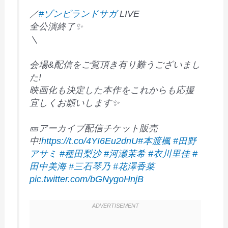
／
#ゾンビランドサガ
LIVE
全公演終了✨
＼
会場&配信をご覧頂き有り難うございまし
た!
映画化も決定した本作をこれからも応援
宜しくお願いします✨
🎫アーカイブ配信チケット販売
中!
https://t.co/4YI6Eu2dnU
#本渡楓
#田野
アサミ
#種田梨沙
#河瀬茉希
#衣川里佳
#
田中美海
#三石琴乃
#花澤香菜
pic.twitter.com/bGNygoHnjB