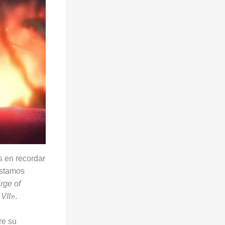
s en recordar
estamos
rge of
 VII»
.
re su