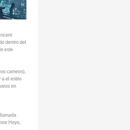
incent
do dentro del
de este
 los cameos),
a el estilo
paros en
 llamada
esor Hoyo,