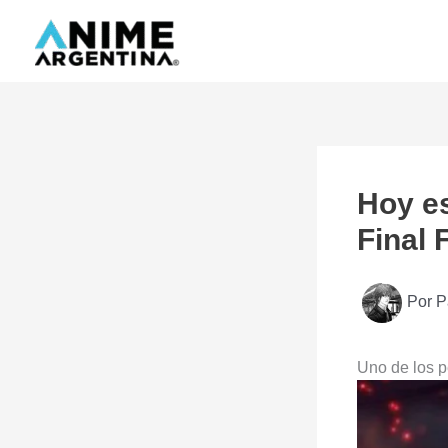
Ir
al
contenido
Hoy es
Final 
Por
P
Uno de los p