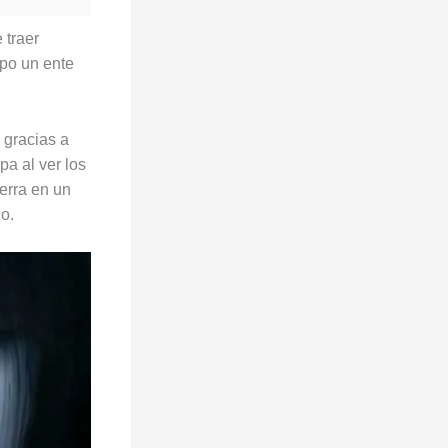
 traer
rpo un ente
 gracias a
a al ver los
erra en un
o.