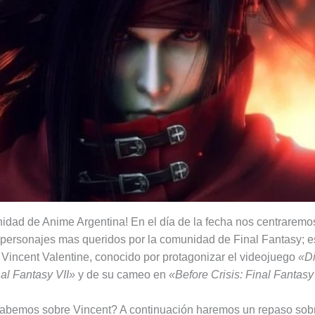
dad de Anime Argentina! En el día de la fecha nos centraremo
 personajes mas queridos por la comunidad de Final Fantasy; 
Vincent Valentine, conocido por protagonizar el videojuego
«Di
al Fantasy VII»
y de su cameo en
«Before Crisis: Final Fantasy
abemos sobre Vincent? A continuación haremos un repaso sob