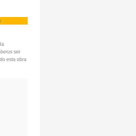
s
la
eberus
ser
ndo esta obra