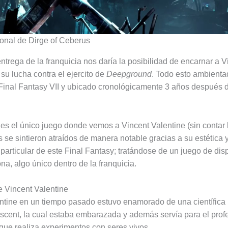
onal de Dirge of Ceberus
ntrega de la franquicia nos daría la posibilidad de encarnar a V
su lucha contra el ejercito de
Deepground
. Todo esto ambienta
Final Fantasy VII y ubicado cronológicamente 3 años después 
e es el único juego donde vemos a Vincent Valentine (sin contar
 se sintieron atraídos de manera notable gracias a su estética y 
 particular de este Final Fantasy; tratándose de un juego de dis
na, algo único dentro de la franquicia.
de Vincent Valentine
ntine en un tiempo pasado estuvo enamorado de una científica
scent, la cual estaba embarazada y además servía para el prof
o que realiza experimentos con seres vivos.