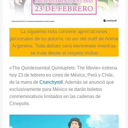
La siguiente nota contiene apreciaciones
personales de su autor/a, no así del staff de Anime
Argentina. Todo debate será bienvenido mientras
se trate desde el respeto mútuo
«The Quintessential Quintuplets: The Movie» estrena
hoy 23 de febrero en cines de México, Perú y Chile,
de la mano de
Crunchyroll
. Además se anunció que
exclusivamente para México se darán boletos
conmemorativos limitados en las cadenas de
Cinepolis.