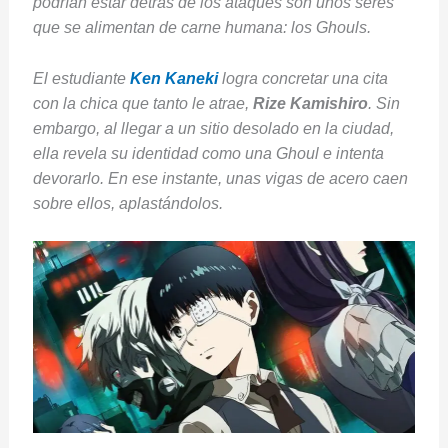
podrían estar detrás de los ataques son unos seres
que se alimentan de carne humana: los Ghouls.
El estudiante
Ken Kaneki
logra concretar una cita
con la chica que tanto le atrae,
Rize Kamishiro
. Sin
embargo, al llegar a un sitio desolado en la ciudad,
ella revela su identidad como una Ghoul e intenta
devorarlo. En ese instante, unas vigas de acero caen
sobre ellos, aplastándolos.