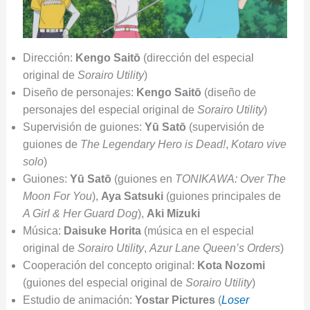
Dirección:
Kengo Saitō
(dirección del especial
original de
Sorairo Utility
)
Diseño de personajes:
Kengo Saitō
(diseño de
personajes del especial original de
Sorairo Utility
)
Supervisión de guiones:
Yū Satō
(supervisión de
guiones de
The Legendary Hero is Dead!
,
Kotaro vive
solo
)
Guiones:
Yū Satō
(guiones en
TONIKAWA: Over The
Moon For You
),
Aya Satsuki
(guiones principales de
A Girl & Her Guard Dog
),
Aki Mizuki
Música:
Daisuke Horita
(música en el especial
original de
Sorairo Utility
,
Azur Lane Queen’s Orders
)
Cooperación del concepto original:
Kota Nozomi
(guiones del especial original de
Sorairo Utility
)
Estudio de animación:
Yostar Pictures
(
Loser