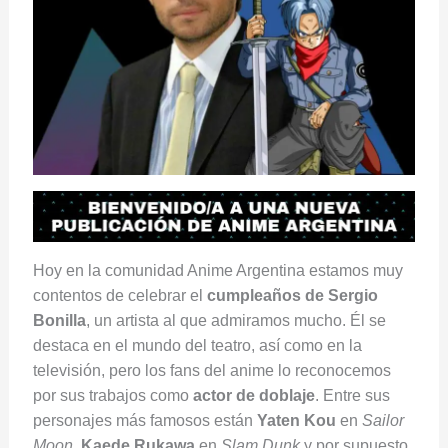
Hoy en la comunidad Anime Argentina estamos muy
contentos de celebrar el
cumpleaños de Sergio
Bonilla
, un artista al que admiramos mucho. Él se
destaca en el mundo del teatro, así como en la
televisión, pero los fans del anime lo reconocemos
por sus trabajos como
actor de doblaje
. Entre sus
personajes más famosos están
Yaten Kou
en
Sailor
Moon
,
Kaede Rukawa
en
Slam Dunk
y por supuesto,