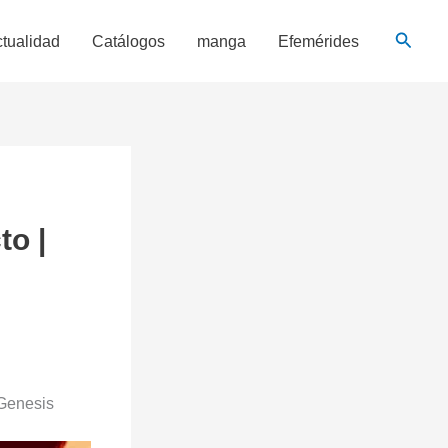
Busca
tualidad
Catálogos
manga
Efemérides
to |
 Genesis