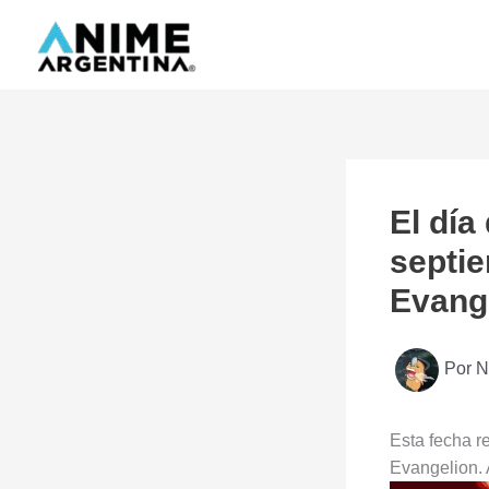
Ir
al
contenido
El día
septie
Evang
Por
N
Esta fecha r
Evangelion.