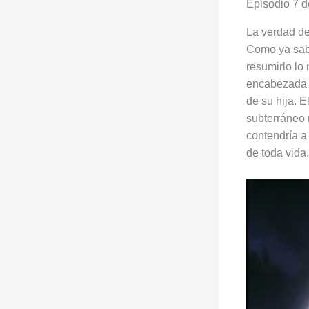
Episodio 7 
La verdad d
Como ya sabe
resumirlo lo
encabezada 
de su hija. E
subterráneo 
contendría 
de toda vida