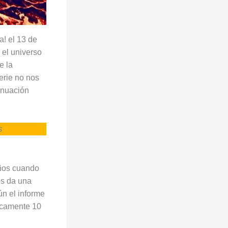
a! el 13 de
 el universo
e la
rie no nos
inuación
s
años cuando
os da una
ún el informe
ficamente 10