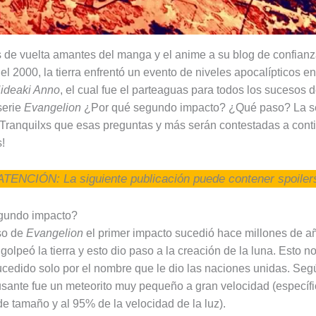
 de vuelta amantes del manga y el anime a su blog de confianz
l 2000, la tierra enfrentó un evento de niveles apocalípticos en
ideaki Anno
, el cual fue el parteaguas para todos los sucesos d
serie
Evangelion
¿Por qué segundo impacto? ¿Qué paso? La se
Tranquilxs que esas preguntas y más serán contestadas a cont
!
ATENCIÓN: La siguiente publicación puede contener spoiler
gundo impacto?
so de
Evangelion
el primer impacto sucedió hace millones de 
golpeó la tierra y esto dio paso a la creación de la luna. Esto n
sucedido solo por el nombre que le dio las naciones unidas. Seg
causante fue un meteorito muy pequeño a gran velocidad (especí
de tamaño y al 95% de la velocidad de la luz).