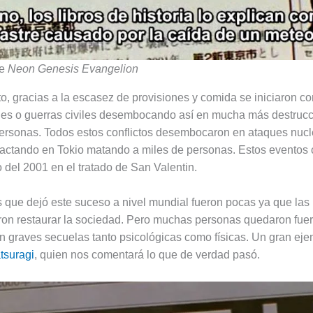
de
Neon Genesis Evangelion
o, gracias a la escasez de provisiones y comida se iniciaron con
les o guerras civiles desembocando así en mucha más destrucc
ersonas. Todos estos conflictos desembocaron en ataques nuc
actando en Tokio matando a miles de personas. Estos eventos 
o del 2001 en el tratado de San Valentin.
 que dejó este suceso a nivel mundial fueron pocas ya que las
ron restaurar la sociedad. Pero muchas personas quedaron fue
n graves secuelas tanto psicológicas como físicas. Un gran eje
tsuragi
, quien nos comentará lo que de verdad pasó.