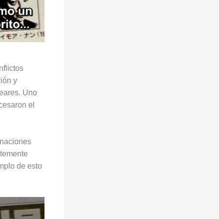
flictos
ión y
leares. Uno
cesaron el
 naciones
rtemente
mplo de esto