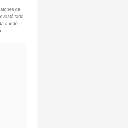
gatones de
devastó todo
ida quedó
r.