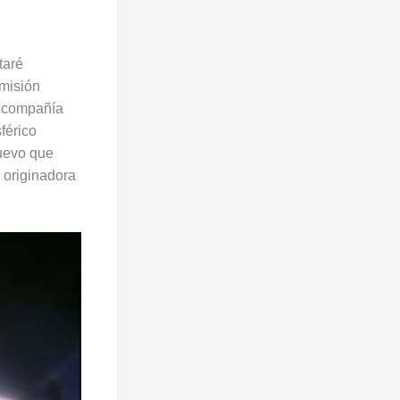
taré
misión
n compañía
sférico
huevo que
a originadora