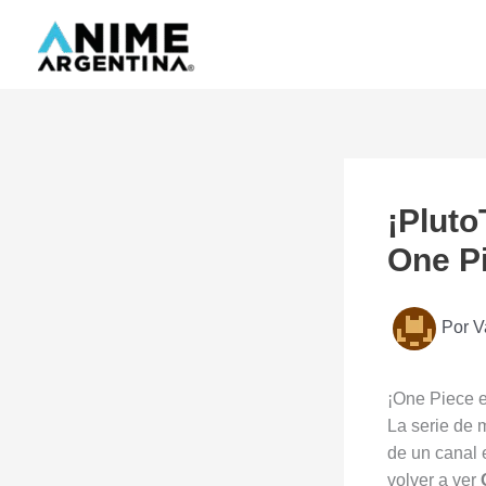
Ir
al
contenido
¡Pluto
One P
Por
V
¡One Piece e
La serie de 
de un canal 
volver a ver