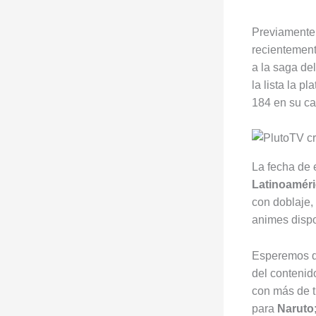
Previamente
recientemen
a la saga de
la lista la p
184 en su ca
La fecha de 
Latinoamér
con doblaje,
animes dispo
Esperemos q
del contenid
con más de t
para
Naruto