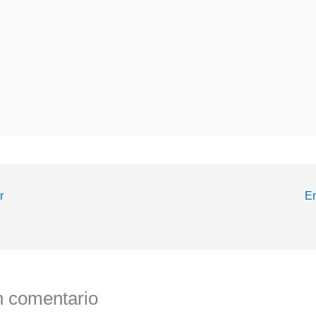
r
En
n comentario