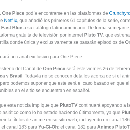
,
One Piece
podía encontrarse en las plataformas de
Crunchyro
te
Netflix
, que añadió los primeros 61 capítulos de la serie, cor
l
East Blue
a su catálogo latinoamericano. De forma semejante
lataforma gratuita de televisión por internet
Pluto TV
, que estrena
rtilla donde única y exclusivamente se pasarán episodios de
On
estreno del Canal de
One Piece
será este viernes 26 de febrer
ica
y
Brasil
. Todavía no se conocen detalles acerca de si el an
 pero podemos suponer que este será el caso basado en que el 
nibles en el sitio se encuentran en español.
ue esta noticia implique que
PlutoTV
continuará apoyando a l
o asiático como lo ha estado haciendo últimamente, ya que
Plu
reinta títulos de anime en su sitio web, incluyendo un canal 186
; el canal 183 para
Yu-Gi-Oh
; el canal 182 para
Animes Pluto