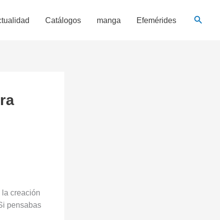
Busca
tualidad
Catálogos
manga
Efemérides
ra
 la creación
 Si pensabas