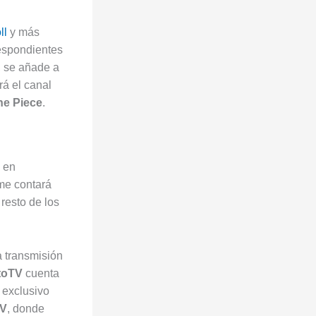
ll
y más
respondientes
, se añade a
rá el canal
e Piece
.
o en
ime contará
resto de los
a transmisión
toTV
cuenta
 exclusivo
TV
, donde