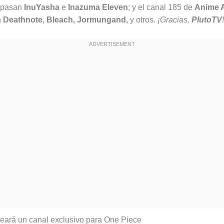
 pasan
InuYasha
e
Inazuma Eleven
; y el canal 185 de
Anime 
n
Deathnote, Bleach, Jormungand,
y otros.
¡Gracias,
PlutoTV
!