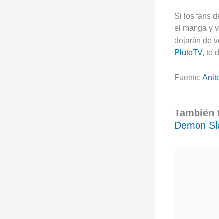
Si los fans 
el manga y v
dejarán de ve
PlutoTV
, te 
Fuente:
Anit
También t
Demon Sla