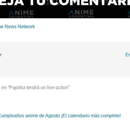
me News Network
r
En
en “Paprika tendrá un live-action”
umpleaños anime de Agosto ¡El calendario más completo!