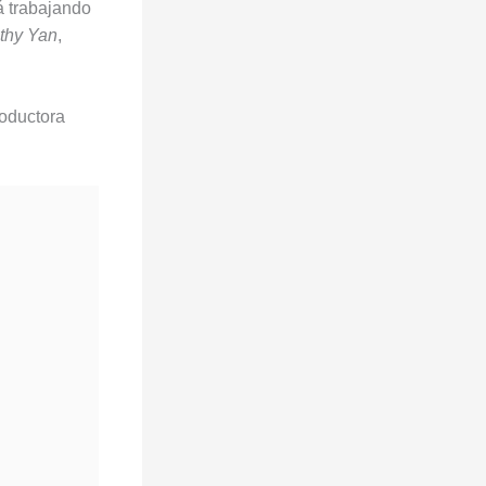
á trabajando
thy Yan
,
roductora