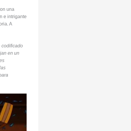
con una
 e intrigante
ria. A
e codificado
ajan en un
tes
las
para