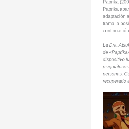
Paprika (200
Paprika apar
adaptación a
trama la pos
continuación
La Dra. Atsu
de «Paprika»
dispositivo 
psiquiátrico
personas. Cu
recuperarlo 