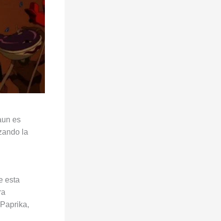
aun es
zando la
e esta
ra
Paprika,