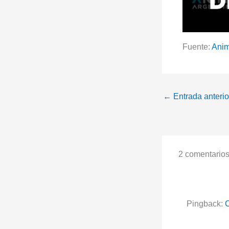
Fuente:
Ani
←
Entrada anterio
2 comentarios 
Pingback:
C