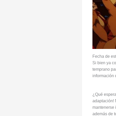
Fecha de es
Si bien ya c
temprano par
información 
¿Qué esperan
adaptación! 
mantenerse i
además de to