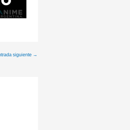
trada siguiente
→