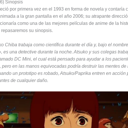
6) Sinopsis
eció por primera vez en el 1993 en forma de novela y contaría 
nimada a la gran pantalla en el año 2006; su atrapante dirección
icionaría como una de las mejores películas de anime de la histo
 repasaremos su sinopsis.
ko Chiba trabaja como científica durante el día y, bajo el nombr
, es una detective durante la noche. Atsuko y sus colegas trab
llamado DC Mini, el cual está pensado para ayudar a los pacien
s, pero en las manos equivocadas podría destruir las mentes de 
ando un prototipo es robado, Atsuko/Paprika entren en acción 
antes de cualquier daño.