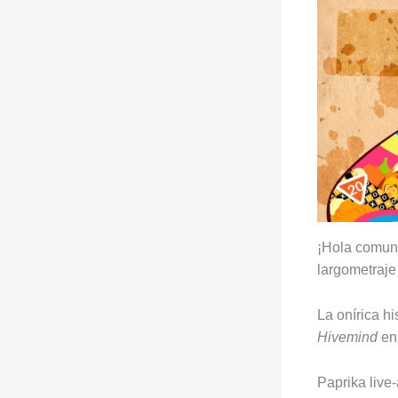
¡Hola comun
largometraje
La onírica hi
Hivemind
en 
Paprika live-