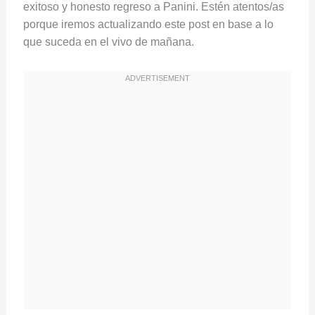
b
exitoso y honesto regreso a Panini. Estén atentos/as
e
porque iremos actualizando este post en base a lo
d
que suceda en el vivo de mañana.
f
a
c
e
b
o
o
k
p
o
s
t