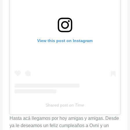
View this post on Instagram
Shared post
on
Time
E
Hasta acá llegamos por hoy amigas y amigas. Desde
m
ya le deseamos un feliz cumpleaños a Ovni y un