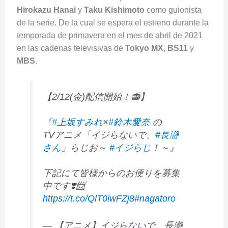
Hirokazu Hanai
y
Taku Kishimoto
como guionista
de la serie. De la cual se espera el estreno durante la
temporada de primavera en el mes de abril de 2021
en las cadenas televisivas de
Tokyo MX
,
BS11
y
MBS
.
【2/12(金)配信開始！📻】
『
#上坂すみれ
×
#鈴木愛奈
の
TVアニメ「イジらないで、
#長瀞
さん
」らじお～
#イジらじ
！～』
下記にて皆様からのお便りを募集
中です❣️📨
https://t.co/QlT0iwFZj8
#nagatoro
— 【アニメ】イジらないで、長瀞