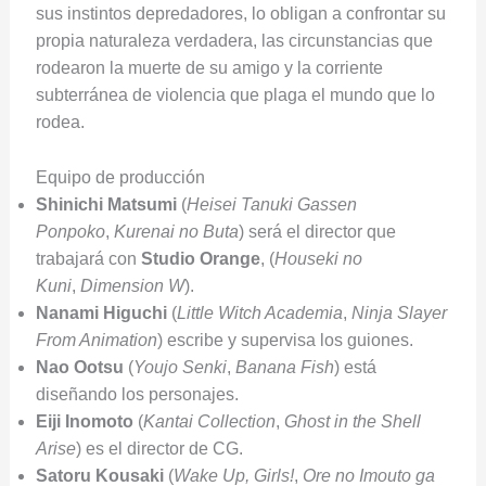
sus instintos depredadores, lo obligan a confrontar su
propia naturaleza verdadera, las circunstancias que
rodearon la muerte de su amigo y la corriente
subterránea de violencia que plaga el mundo que lo
rodea.
Equipo de producción
Shinichi Matsumi
(
Heisei Tanuki Gassen
Ponpoko
,
Kurenai no Buta
) será el director que
trabajará con
Studio Orange
, (
Houseki no
Kuni
,
Dimension W
).
Nanami Higuchi
(
Little Witch Academia
,
Ninja Slayer
From Animation
) escribe y supervisa los guiones.
Nao Ootsu
(
Youjo Senki
,
Banana Fish
) está
diseñando los personajes.
Eiji Inomoto
(
Kantai Collection
,
Ghost in the Shell
Arise
) es el director de CG.
Satoru Kousaki
(
Wake Up, Girls!
,
Ore no Imouto ga