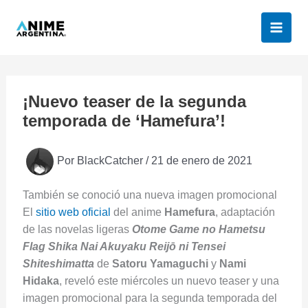
Ir
al
contenido
¡Nuevo teaser de la segunda
temporada de ‘Hamefura’!
Por
BlackCatcher
/
21 de enero de 2021
También se conoció una nueva imagen promocional
El
sitio web oficial
del anime
Hamefura
, adaptación
de las novelas ligeras
Otome Game no Hametsu
Flag Shika Nai Akuyaku Reijō ni Tensei
Shiteshimatta
de
Satoru Yamaguchi
y
Nami
Hidaka
, reveló este miércoles un nuevo teaser y una
imagen promocional para la segunda temporada del