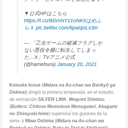
▼公式HPはこちら
https://t.co/BDmNYz1oNK
#はめふ
らＸ
pic.twitter.com/6paIqoLs3m
— 「乙女ゲームの破滅フラグしか
ない悪役令嬢に転生してしまっ
た…X」TVアニメ公式
(@hamehura)
January 20, 2021
Keisuke Inoue
(
Midara na Ao-chan wa Benkyō ga
Dekinai
) dirigió la primera temporada, en el estudio
de animación
SILVER LINK
.
Megumi Shimizu
(
Butlers: Chitose Momotose Monogatari
,
Akagami
no Shirayuki-hime
) supervisó los guiones de la
serie, y
Miwa Oshima
(
Midara na Ao-chan wa
Benkyō ga Dekinai
,
Baka to Test to Shōkanjū
)