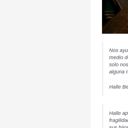
Nos ayu
medio d
solo nos
alguna 
Halle Be
Halle a
fragilid
sus hijo