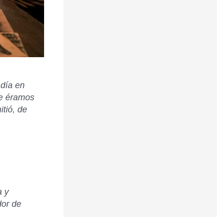
día en
ue éramos
itió, de
a y
dor de