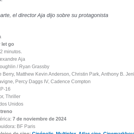
arte, el director Aja dijo sobre su protagonista
a
 let go
2 minutos.
lexandre Aja
oughlin / Ryan Grassby
e Berry, Matthew Kevin Anderson, Christin Park, Anthony B. Jen
avigne, Percy Daggs IV, Cadence Compton
 P-16
r, Thriller
ados Unidos
treno
érica:
7 de noviembre de 2024
buidora: BF Paris
ejos de cine:
Cinépolis
,
Multiplex
,
Atlas cine
,
Cinemarkhoy