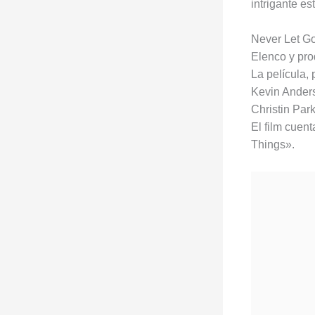
intrigante es
Never Let Go
Elenco y pr
La película,
Kevin Ander
Christin Par
El film cuen
Things».