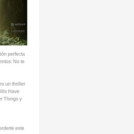
ión perfecta
entos: No te
s un thriller
Hills Have
er Things y
erderte este