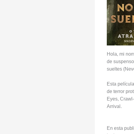
Hola, mi nom
de suspenso 
sueltes (Nev
Esta película
de terror pr
Eyes, Crawl—
Arrival.
En esta publi