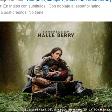
: En inglés con subtítulos | Con doblaje al español latino.
a post-créditos: No tiene