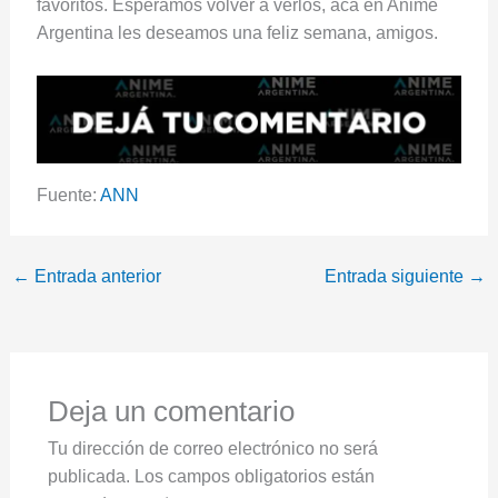
favoritos. Esperamos volver a verlos, acá en Anime
Argentina les deseamos una feliz semana, amigos.
Fuente:
ANN
←
Entrada anterior
Entrada siguiente
→
Deja un comentario
Tu dirección de correo electrónico no será
publicada.
Los campos obligatorios están