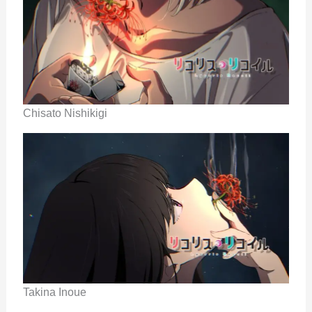
Chisato Nishikigi
Takina Inoue