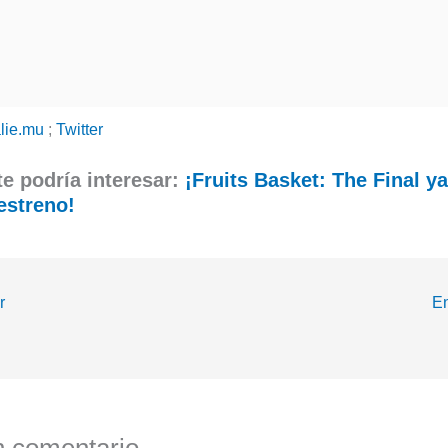
lie.mu
;
Twitter
e podría interesar:
¡Fruits Basket: The Final ya
estreno!
r
En
n comentario