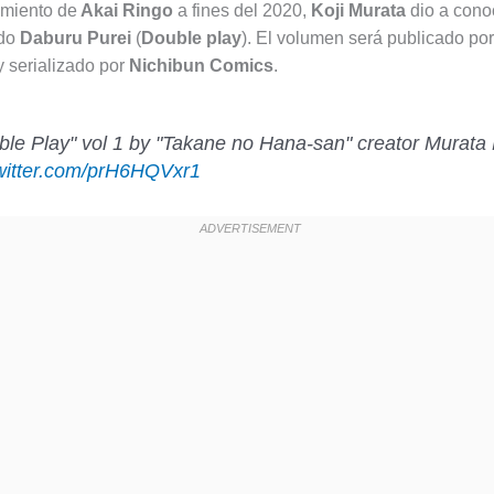
amiento de
Akai Ringo
a fines del 2020,
Koji Murata
dio a cono
ado
Daburu Purei
(
Double play
). El volumen será publicado po
 serializado por
Nichibun Comics
.
ble Play" vol 1 by "Takane no Hana-san" creator Murata 
twitter.com/prH6HQVxr1