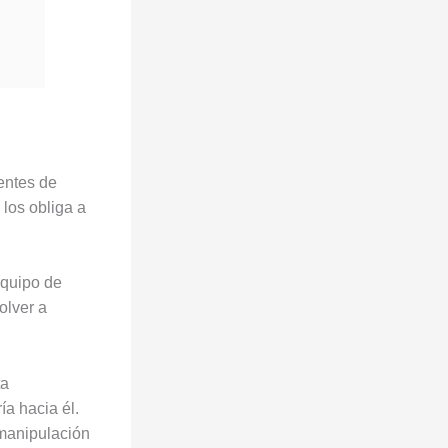
centes de
los obliga a
equipo de
olver a
ta
ía hacia él.
 manipulación