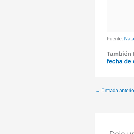
Fuente:
Nata
También t
fecha de 
←
Entrada anterio
Deja u