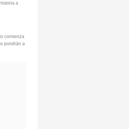
istoria a
ndo comienza
ue pondrán a