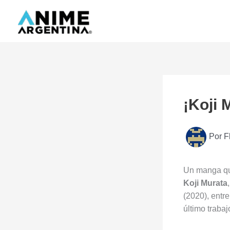
Ir
al
contenido
¡Koji 
Por
F
Un manga qu
Koji Murata
(2020), entre
último trabaj