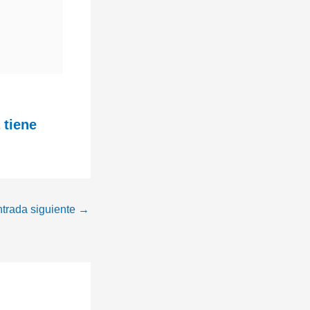
 tiene
trada siguiente
→