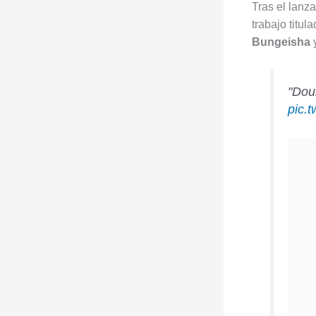
Tras el lanz
trabajo titul
Bungeisha
y
"Dou
pic.