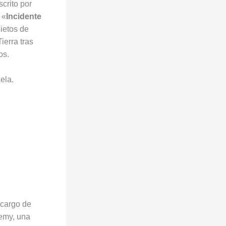
crito por
 «
Incidente
ietos de
ierra tras
os.
ela.
 cargo de
demy, una