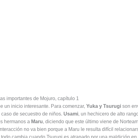
 importantes de Mojuro, capítulo 1
ue un inicio interesante. Para comenzar,
Yuka y Tsurugi
son en
n caso de secuestro de niños.
Usami
, un hechicero de alto rango
los hermanos a
Maru
, diciendo que este último viene de Norteam
 interacción no va bien porque a Maru le resulta difícil relaciona
todo cambia cuando Tsurugi es atrapado por una maldición en