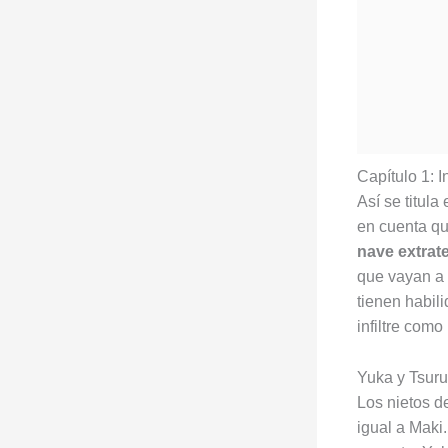
Capítulo 1: 
Así se titula
en cuenta qu
nave extrate
que vayan a 
tienen habili
infiltre com
Yuka y Tsuru
Los nietos d
igual a Maki