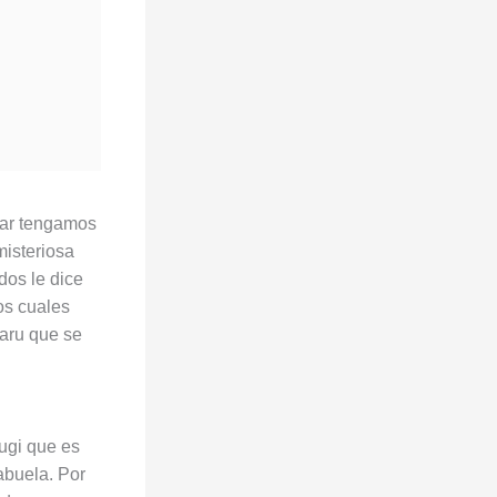
ugar tengamos
misteriosa
dos le dice
os cuales
Maru que se
rugi que es
abuela. Por