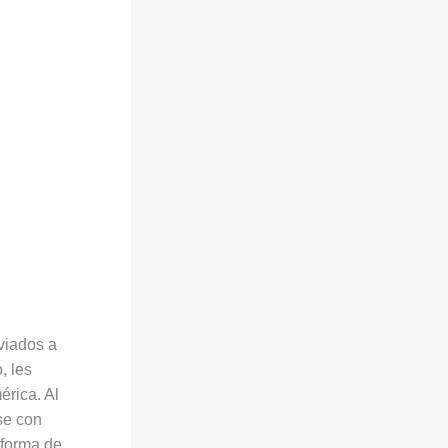
viados a
, les
érica. Al
rse con
 forma de