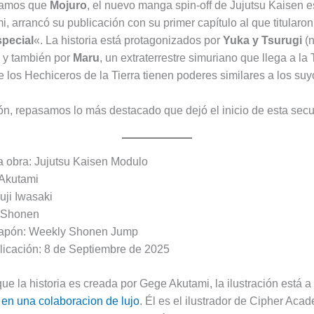
tamos que
Mojuro
, el nuevo manga spin-off de Jujutsu Kaisen es
, arrancó su publicación con su primer capítulo al que titularon
pecial
«. La historia está protagonizados por
Yuka y Tsurugi
(n
, y también por
Maru
, un extraterrestre simuriano que llega a la T
e los Hechiceros de la Tierra tienen poderes similares a los suy
ón, repasamos lo más destacado que dejó el inicio de esta secu
 obra: Jujutsu Kaisen Modulo
 Akutami
Yuji Iwasaki
 Shonen
Japón: Weekly Shonen Jump
blicación: 8 de Septiembre de 2025
e la historia es creada por Gege Akutami, la ilustración está a
,
en una colaboracion de lujo
. Él es el ilustrador de Cipher Aca