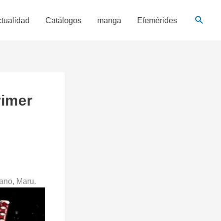
Busca
tualidad
Catálogos
manga
Efemérides
rimer
iano, Maru.