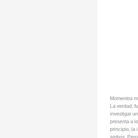
Momentos mas
La verdad, f
investigar u
presenta a 
principio, la
ambos. Pero 