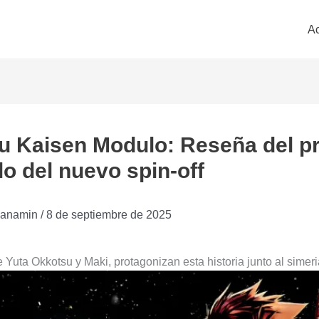
Ac
u Kaisen Modulo: Reseña del p
lo del nuevo spin-off
anamin
/
8 de septiembre de 2025
e Yuta Okkotsu y Maki, protagonizan esta historia junto al simer