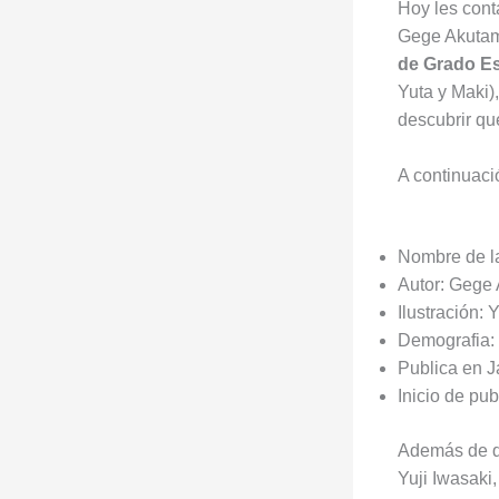
Hoy les con
Gege Akutami
de Grado Es
Yuta y Maki)
descubrir qu
A continuaci
Nombre de la
Autor: Gege
Ilustración: 
Demografia:
Publica en 
Inicio de pu
Además de qu
Yuji Iwasaki