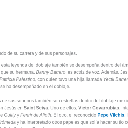
do de su carrera y de sus personajes.
e esta leyenda del doblaje también se desempeña dentro del ám
a que su hermana,
Banny Barrero
, es actriz de voz. Además, Je
Patricia Palestino
, con quien tuvo una hija llamada
Yectli Barre
 se ha desempeñado en el doblaje.
s de sus sobrinos también son estrellas dentro del doblaje mexi
on Jesús en
Saint Seiya
. Uno de ellos,
Víctor Covarrubias
, in
de
Guilty
y
Fenrir de Alioth
. El otro, el reconocido
Pepe Vilchis
, 
drómeda
y ha interpretado otros papeles que solía hacer su tío