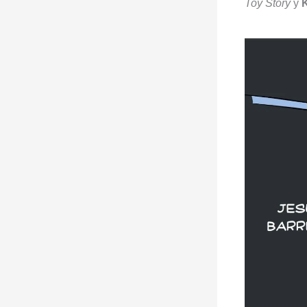
Toy Story
y
K