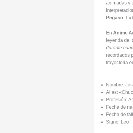
animadas y po
interpretac
Pegaso
,
Lu
En
Anime A
leyenda del 
durante cuar
recordados p
trayectoria e
Nombre: Jos
Alias: «Chu
Profesión: Ac
Fecha de nac
Fecha de fal
Signo: Leo