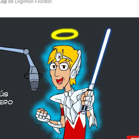
oji
de
Digimon Frontier
.