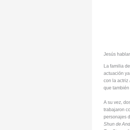
Jesús hablan
La familia d
actuación y
con la actriz
que también
A su vez, do
trabajaron c
personajes 
Shun de An