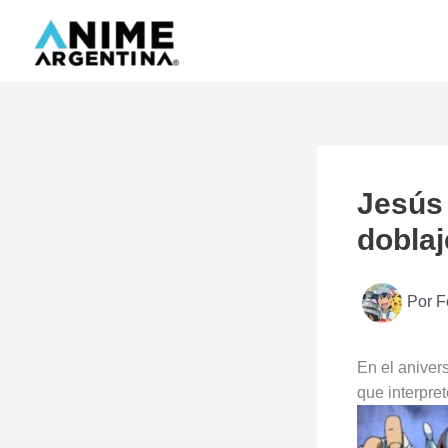
Ir
al
contenido
Jesús 
doblaj
Por
F
En el aniver
que interpre