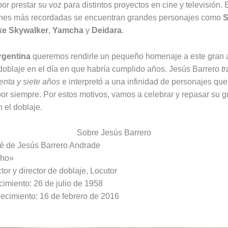
r prestar su voz para distintos proyectos en cine y televisión. 
iones más recordadas se encuentran grandes personajes como
S
ke Skywalker
,
Yamcha
y
Deidara
.
rgentina
queremos rendirle un pequeño homenaje a este gran a
doblaje en el día en que habría cumplido años. Jesús Barrero
t
enta y siete años
e interpretó a una infinidad de personajes que
or siempre. Por estos motivos, vamos a celebrar y repasar su g
n el doblaje.
Sobre Jesús Barrero
é de Jesús Barrero Andrade
cho»
tor y director de doblaje, Locutor
imiento: 26 de julio de 1958
lecimiento: 16 de febrero de 2016