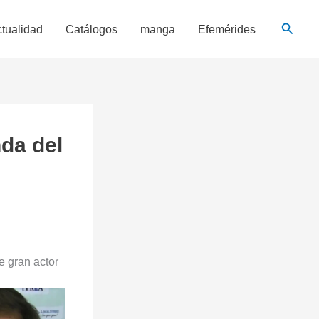
Busca
tualidad
Catálogos
manga
Efemérides
nda del
e gran actor