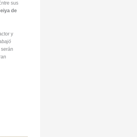
Entre sus
eiya de
ctor y
rabajó
 serán
ran