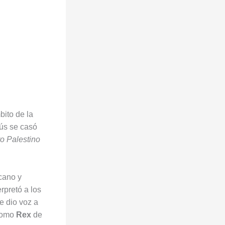
bito de la
sús se casó
ro Palestino
cano y
terpretó a los
le dio voz a
 como
Rex
de