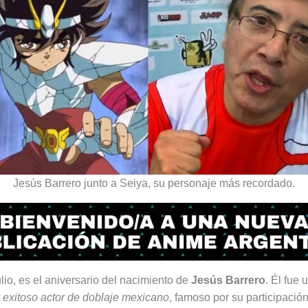
Jesús Barrero junto a Seiya, su personaje más recordado.
lio, es el aniversario del nacimiento de
Jesús Barrero
. Él fue 
 exitoso actor de doblaje mexicano
, famoso por su participació