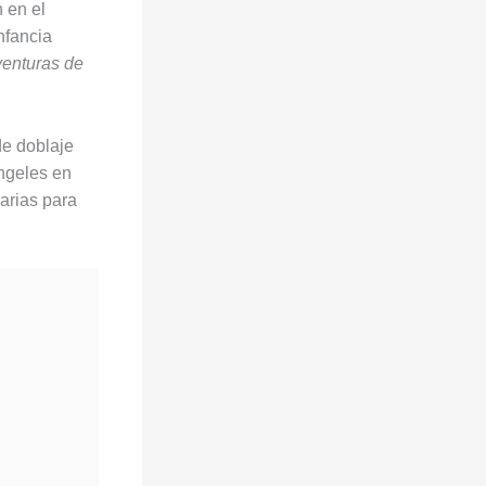
 en el
nfancia
venturas de
de doblaje
ngeles en
sarias para