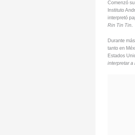
Comenzó su c
Instituto An
interpretó p
Rin Tin Tin
.
Durante más 
tanto en Méx
Estados Unid
interpretar a