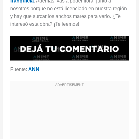
franquicia
. Además, vas a poder llorar junto a
nosotros porque no está licenciado en nuestra región
y hay que surcar los anchos mares para verlo. ¿Te
interesó esta obra? ¡Te leemos!
Fuente:
ANN