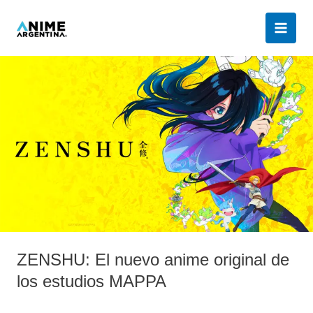
Ir
al
contenido
ZENSHU:
El
nuevo
anime
original
de
los
estudios
MAPPA
ZENSHU: El nuevo anime original de
los estudios MAPPA