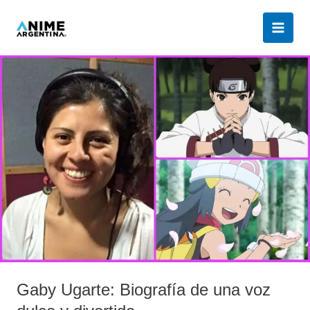
Ir
al
contenido
Gaby
Ugarte:
Biografía
de
una
voz
dulce
y
divertida
Gaby Ugarte: Biografía de una voz