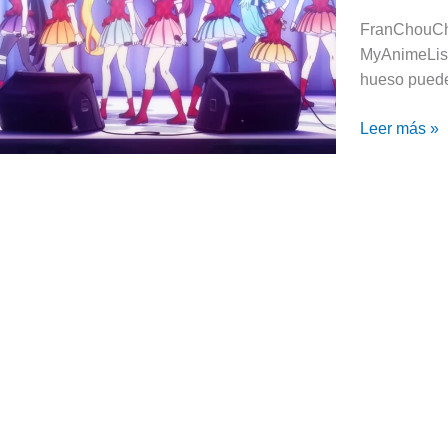
VIVO
FranChouCho
su
MyAnimeList
concierto!
hueso pueden
Leer más »