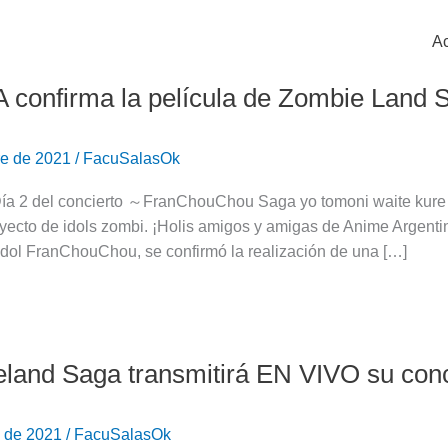
Ac
confirma la película de Zombie Land 
re de 2021
/
FacuSalasOk
Día 2 del concierto ～FranChouChou Saga yo tomoni waite kure～
oyecto de idols zombi. ¡Holis amigos y amigas de Anime Argenti
idol FranChouChou, se confirmó la realización de una […]
land Saga transmitirá EN VIVO su conc
d
e de 2021
/
FacuSalasOk