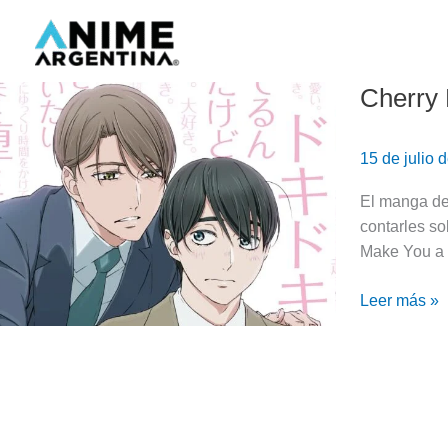
Ir
al
contenido
Cherry 
Cherry
Magic!
tendrá
15 de julio
una
adaptación
El manga de
de
contarles so
anime
Make You a 
Leer más »