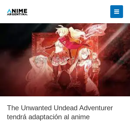
Ir
al
contenido
The
Unwanted
Undead
Adventurer
tendrá
adaptación
al
anime
The Unwanted Undead Adventurer
tendrá adaptación al anime