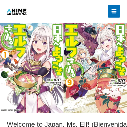
Ir
al
contenido
Welcome
to
Japan,
Ms.
Elf!
(Bienvenida
a
Japón,
Srta.
Elfa)
Welcome to Japan, Ms. Elf! (Bienvenida