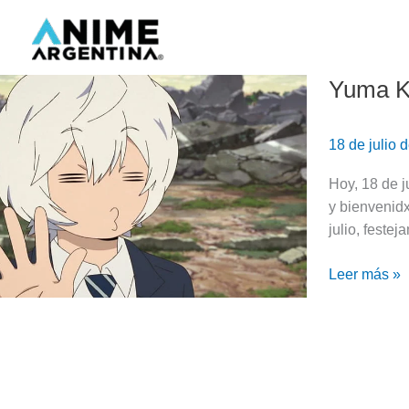
Ir
al
contenido
Yuma Ku
Yuma
Kuga,
el
18 de julio
neighbor
más
Hoy, 18 de 
humano
y bienvenidx
|
julio, feste
World
Trigger
Leer más »