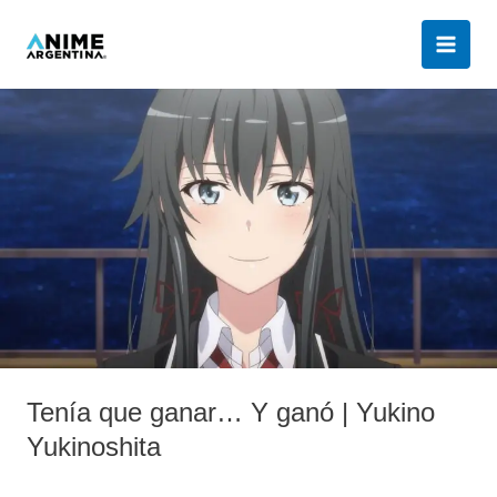
Ir
al
contenido
Tenía
que
ganar…
Y
ganó
|
Yukino
Yukinoshita
Tenía que ganar… Y ganó | Yukino
Yukinoshita