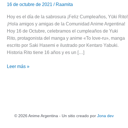
16 de octubre de 2021
/
Raamita
Hoy es el día de la sabrosura ¡Feliz Cumpleaños, Yūki Rito!
¡Hola amigos y amigas de la Comunidad Anime Argentina!
Hoy 16 de Octubre, celebramos el cumpleaños de Yuki
Rito, protagonista del manga y anime «To love-ru», manga
escrito por Saki Hasemi e ilustrado por Kentaro Yabuki.
Historia Rito tiene 16 años y es un […]
Leer más »
© 2026 Anime Argentina - Un sitio creado por
Jona dev