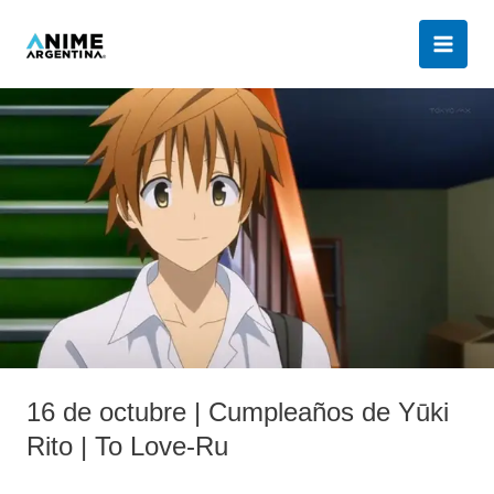
Ir
al
contenido
16
de
octubre
|
Cumpleaños
de
Yūki
Rito
|
To
Love-
Ru
16 de octubre | Cumpleaños de Yūki
Rito | To Love-Ru